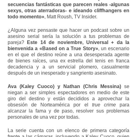
secuencias fantásticas que parecen reales -algunas
sexys, otras aterradoras- e ideando cliffhangers en
todo momento»
, Matt Roush, TV Insider.
¿Alguna vez pensaste que hacer un podcast sobre un
asesino serial sería la solución a tus problemas de
pareja?
Este 14 de noviembre, Universal + da la
bienvenida a «Based on a True Story»
, un escenario
en el que el destino reúne a una desesperada agente
de bienes raíces, una ex estrella del tenis en franca
decadencia y a un servicial plomero, casualmente
después de un inesperado y sangriento asesinato.
Ava (Kaley Cuoco) y Nathan (Chris Messina)
se
niegan a ser simples espectadores en medio de este
giro del destino y están decididos a aprovechar la
obsesión de Norteamérica por el
true crime
para
alcanzar la fama y de paso, resolver sus problemas
personales de una vez por todas.
La serie cuenta con un elenco de primera categoría
frente a las cámaras, incluyendo a Kaley Cuoco, quien