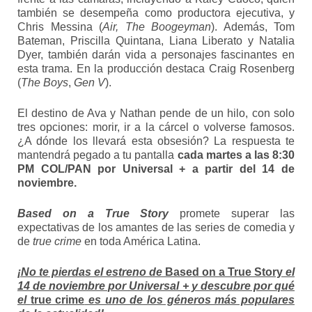
también se desempeña como productora ejecutiva, y
Chris Messina (
Air, The Boogeyman
). Además, Tom
Bateman, Priscilla Quintana, Liana Liberato y Natalia
Dyer, también darán vida a personajes fascinantes en
esta trama. En la producción destaca Craig Rosenberg
(
The Boys
,
Gen V
).
El destino de Ava y Nathan pende de un hilo, con solo
tres opciones: morir, ir a la cárcel o volverse famosos.
¿A dónde los llevará esta obsesión? La respuesta te
mantendrá pegado a tu pantalla
cada martes a las 8:30
PM COL/PAN por Universal + a partir del 14 de
noviembre.
Based on a True Story
promete superar las
expectativas de los amantes de las series de comedia y
de
true crime
en toda América Latina.
¡No te pierdas el estreno de
Based on a True Story
el
14 de noviembre por Universal + y descubre por qué
el
true crime
es uno de los géneros más populares