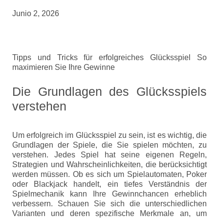
Junio 2, 2026
Tipps und Tricks für erfolgreiches Glücksspiel So
maximieren Sie Ihre Gewinne
Die Grundlagen des Glücksspiels
verstehen
Um erfolgreich im Glücksspiel zu sein, ist es wichtig, die
Grundlagen der Spiele, die Sie spielen möchten, zu
verstehen. Jedes Spiel hat seine eigenen Regeln,
Strategien und Wahrscheinlichkeiten, die berücksichtigt
werden müssen. Ob es sich um Spielautomaten, Poker
oder Blackjack handelt, ein tiefes Verständnis der
Spielmechanik kann Ihre Gewinnchancen erheblich
verbessern. Schauen Sie sich die unterschiedlichen
Varianten und deren spezifische Merkmale an, um