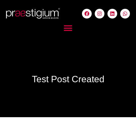
Test Post Created