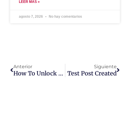
LEER MÁS »
agosto 7, 2026
No hay comentarios
Anterior
Siguiente
How To Unlock The Best Exclusive Bonuses At GOD55 Malaysia
Test Post Created