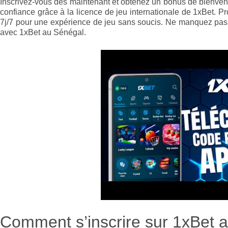
Inscrivez-vous dès maintenant et obtenez un bonus de bienvenu
confiance grâce à la licence de jeu internationale de 1xBet. Pro
7j/7 pour une expérience de jeu sans soucis. Ne manquez pas 
avec 1xBet au Sénégal.
Comment s’inscrire sur 1xBet a