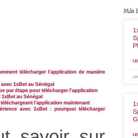
Más 
1
S
P
LE
omment télécharger l’application de manière
ag
e avec 1xBet au Sénégal
e par étape pour télécharger l’application
r 1xBet au Sénégal
téléchargeant l’application maintenant
1
érience avec 1xBet : pourquoi télécharger
S
G
ut savoir sur
LE