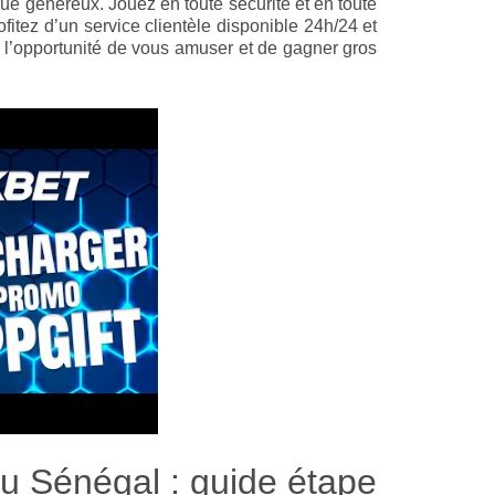
e généreux. Jouez en toute sécurité et en toute
fitez d’un service clientèle disponible 24h/24 et
l’opportunité de vous amuser et de gagner gros
u Sénégal : guide étape