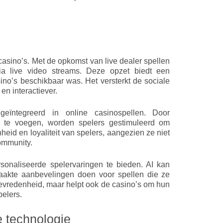
 casino’s. Met de opkomst van live dealer spellen
ia live video streams. Deze opzet biedt een
ino’s beschikbaar was. Het versterkt de sociale
n interactiever.
geïntegreerd in online casinospellen. Door
oe te voegen, worden spelers gestimuleerd om
heid en loyaliteit van spelers, aangezien ze niet
ommunity.
rsonaliseerde spelervaringen te bieden. AI kan
akte aanbevelingen doen voor spellen die ze
ttevredenheid, maar helpt ook de casino’s om hun
elers.
e technologie