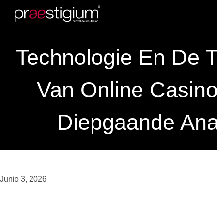
Technologie En De 
Van Online Casino
Diepgaande Ana
Junio 3, 2026