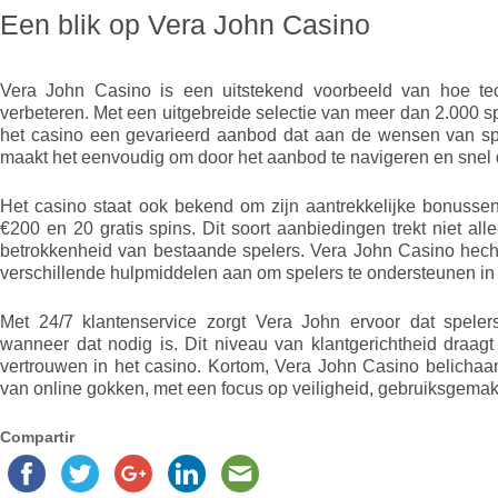
Een blik op Vera John Casino
Vera John Casino is een uitstekend voorbeeld van hoe te
verbeteren. Met een uitgebreide selectie van meer dan 2.000 spe
het casino een gevarieerd aanbod dat aan de wensen van spel
maakt het eenvoudig om door het aanbod te navigeren en snel d
Het casino staat ook bekend om zijn aantrekkelijke bonuss
€200 en 20 gratis spins. Dit soort aanbiedingen trekt niet al
betrokkenheid van bestaande spelers. Vera John Casino hech
verschillende hulpmiddelen aan om spelers te ondersteunen in
Met 24/7 klantenservice zorgt Vera John ervoor dat speler
wanneer dat nodig is. Dit niveau van klantgerichtheid draagt 
vertrouwen in het casino. Kortom, Vera John Casino belichaa
van online gokken, met een focus op veiligheid, gebruiksgemak
Compartir