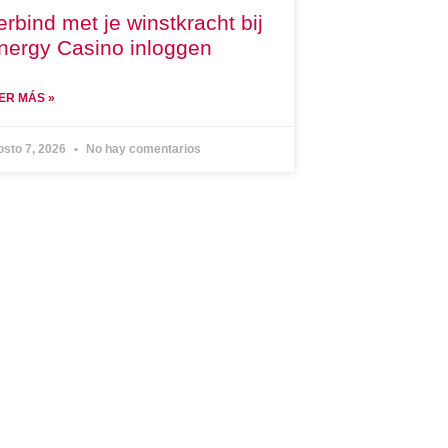
erbind met je winstkracht bij
nergy Casino inloggen
ER MÁS »
osto 7, 2026
No hay comentarios