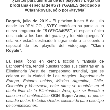
¨¿Listos para disfrutar de los playoffs? Llega un
programa especial de #SYFYGAMES dedicado a
#ClashRoyale, sólo por @syfyla¨
Bogotá, julio de 2019.-
El próximo lunes 8 de julio
desde las 9PM COL,
SYFY
tendrá en su pantalla un
nuevo programa de
“SYFYGAMES”
, el espacio único
destinado a los fans del
gaming
y los videojuegos. Y
esta vez estará destinado íntegramente a la cobertura
especial de los playoffs del videojuego
“Clash
Royale”
.
La señal ícono en ciencia ficción y fantasía de
Latinoamérica, tendrá puestas todas sus cámaras en la
Eliminatoria West del campeonato mundial, que se
celebra en la ciudad de Los Ángeles.
Jugadores de
Europa, Estados unidos, México, Argentina, Chile,
Colombia y Venezuela, entre otros; se reunirán en el
duelo final de la Eliminatoria West, que se llevará a
cabo en el emblemático
OGN Super Arena
, el primer
estadio de los Estados Unidos construido para este tipo
de competiciones.