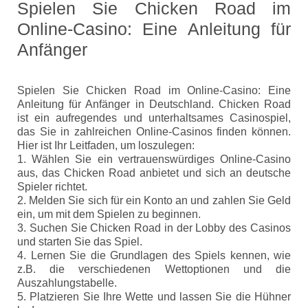
Spielen Sie Chicken Road im
Online-Casino: Eine Anleitung für
Anfänger
Spielen Sie Chicken Road im Online-Casino: Eine
Anleitung für Anfänger in Deutschland. Chicken Road
ist ein aufregendes und unterhaltsames Casinospiel,
das Sie in zahlreichen Online-Casinos finden können.
Hier ist Ihr Leitfaden, um loszulegen:
1. Wählen Sie ein vertrauenswürdiges Online-Casino
aus, das Chicken Road anbietet und sich an deutsche
Spieler richtet.
2. Melden Sie sich für ein Konto an und zahlen Sie Geld
ein, um mit dem Spielen zu beginnen.
3. Suchen Sie Chicken Road in der Lobby des Casinos
und starten Sie das Spiel.
4. Lernen Sie die Grundlagen des Spiels kennen, wie
z.B. die verschiedenen Wettoptionen und die
Auszahlungstabelle.
5. Platzieren Sie Ihre Wette und lassen Sie die Hühner