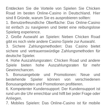
Entdecken Sie die Vorteile von Spielen Sie Chicken
Road im besten Online-Casino in Deutschland. Hier
sind 8 Gründe, warum Sie es ausprobieren sollten:
1. Benutzerfreundliche Oberfläche: Das Online-Casino
ist einfach zu navigieren und bietet eine reibungslose
Spielerg experience.
2. Große Auswahl an Spielen: Neben Chicken Road
gibt es noch viele andere Casino-Spiele zur Auswahl.
3. Sichere Zahlungsmethoden: Das Casino bietet
sichere und vertrauenswürdige Zahlungsmethoden für
deutsche Spieler.
4. Hohe Auszahlungsraten: Chicken Road und andere
Spiele bieten hohe Auszahlungsraten für mehr
Gewinnchancen.
5. Bonusangebote und Promotionen: Neue und
bestehende Spieler können von verschiedenen
Bonusangeboten und Promotionen profitieren.
6. Kompetenter Kundensupport: Der Kundensupport ist
rund um die Uhr erreichbar und hilft bei jeder Frage oder
Anliegen.
7. Mobiles Spielen: Das Online-Casino ist für mobile