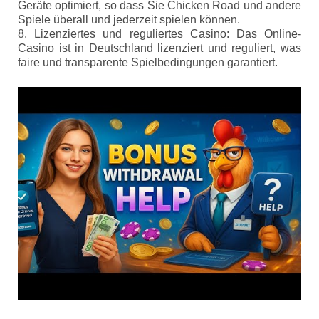
Geräte optimiert, so dass Sie Chicken Road und andere
Spiele überall und jederzeit spielen können.
8. Lizenziertes und reguliertes Casino: Das Online-
Casino ist in Deutschland lizenziert und reguliert, was
faire und transparente Spielbedingungen garantiert.