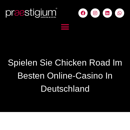
Spielen Sie Chicken Road Im
Besten Online-Casino In
Deutschland