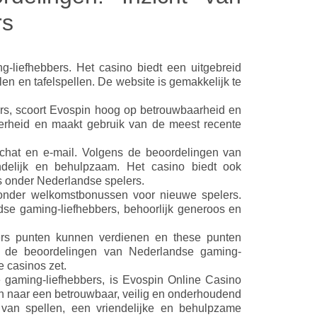
rs
-liefhebbers. Het casino biedt een uitgebreid
len en tafelspellen. De website is gemakkelijk te
rs, scoort Evospin hoog op betrouwbaarheid en
verheid en maakt gebruik van de meest recente
 chat en e-mail. Volgens de beoordelingen van
endelijk en behulpzaam. Het casino biedt ook
s onder Nederlandse spelers.
onder welkomstbonussen voor nieuwe spelers.
se gaming-liefhebbers, behoorlijk generoos en
rs punten kunnen verdienen en these punten
s de beoordelingen van Nederlandse gaming-
e casinos zet.
 gaming-liefhebbers, is Evospin Online Casino
n naar een betrouwbaar, veilig en onderhoudend
t van spellen, een vriendelijke en behulpzame