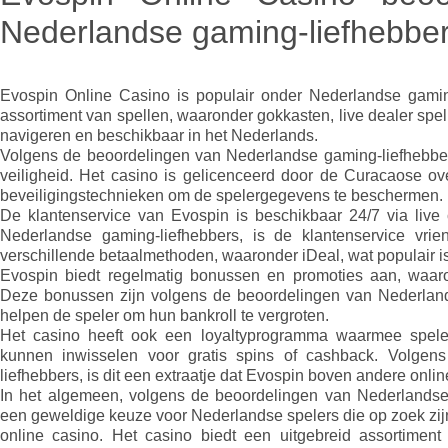
Nederlandse gaming-liefhebbe
Evospin Online Casino is populair onder Nederlandse gaming
assortiment van spellen, waaronder gokkasten, live dealer spel
navigeren en beschikbaar in het Nederlands.
Volgens de beoordelingen van Nederlandse gaming-liefhebbe
veiligheid. Het casino is gelicenceerd door de Curacaose o
beveiligingstechnieken om de spelergegevens te beschermen.
De klantenservice van Evospin is beschikbaar 24/7 via live
Nederlandse gaming-liefhebbers, is de klantenservice vri
verschillende betaalmethoden, waaronder iDeal, wat populair i
Evospin biedt regelmatig bonussen en promoties aan, waar
Deze bonussen zijn volgens de beoordelingen van Nederland
helpen de speler om hun bankroll te vergroten.
Het casino heeft ook een loyaltyprogramma waarmee spele
kunnen inwisselen voor gratis spins of cashback. Volgen
liefhebbers, is dit een extraatje dat Evospin boven andere onlin
In het algemeen, volgens de beoordelingen van Nederlandse
een geweldige keuze voor Nederlandse spelers die op zoek zij
online casino. Het casino biedt een uitgebreid assortimen