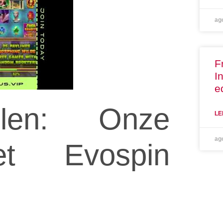
ag
F
I
e
llen: Onze
LE
ag
et Evospin