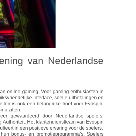
ening van Nederlandse
an online gaming. Voor gaming-enthusiasten in
ksvriendelijke interface, snelle uitbetalingen en
ellen is ook een belangrijke troef voor Evospin,
ino zitten.
eer gewaardeerd door Nederlandse spelers,
Authoriteit. Het klantendienstteam van Evospin
ulteert in een positieve ervaring voor de spelers.
 hun bonus- en promotieprogramma’s. Spelers