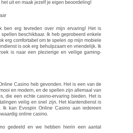
et uit en maak jezelf je eigen beoordeling!
aar
k ben erg tevreden over mijn ervaring! Het is
n spellen beschikbaar. Ik heb geprobeerd enkele
ook erg comfortabel om te spelen op mijn mobiele
endienst is ook erg behulpzaam en vriendelijk. Ik
ek is naar een plezierige en veilige gaming-
n Online Casino heb gevonden. Het is een van de
 mooi en modern, en de spellen zijn allemaal van
s, die een echte casino-ervaring bieden. Het is
lingen veilig en snel zijn. Het klantendienst is
jk. Ik kan Evospin Online Casino aan iedereen
swaardig online casino.
ino gedeeld en we hebben hierin een aantal