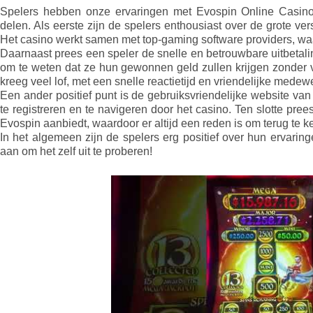
Spelers hebben onze ervaringen met Evospin Online Casino
delen. Als eerste zijn de spelers enthousiast over de grote v
Het casino werkt samen met top-gaming software providers, waar
Daarnaast prees een speler de snelle en betrouwbare uitbetali
om te weten dat ze hun gewonnen geld zullen krijgen zonder 
kreeg veel lof, met een snelle reactietijd en vriendelijke medew
Een ander positief punt is de gebruiksvriendelijke website va
te registreren en te navigeren door het casino. Ten slotte pr
Evospin aanbiedt, waardoor er altijd een reden is om terug te k
In het algemeen zijn de spelers erg positief over hun ervari
aan om het zelf uit te proberen!