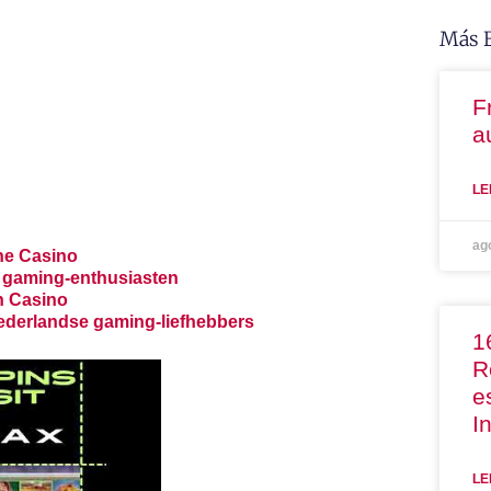
Más 
F
a
LE
ag
ine Casino
 gaming-enthusiasten
n Casino
ederlandse gaming-liefhebbers
1
R
e
I
LE