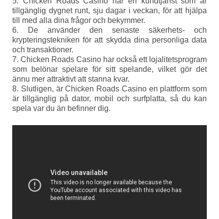
5. Chicken Roads Casino har en kundtjänst som är
tillgänglig dygnet runt, sju dagar i veckan, för att hjälpa
till med alla dina frågor och bekymmer.
6. De använder den senaste säkerhets- och
krypteringstekniken för att skydda dina personliga data
och transaktioner.
7. Chicken Roads Casino har också ett lojalitetsprogram
som belönar spelare för sitt spelande, vilket gör det
ännu mer attraktivt att stanna kvar.
8. Slutligen, är Chicken Roads Casino en plattform som
är tillgänglig på dator, mobil och surfplatta, så du kan
spela var du än befinner dig.