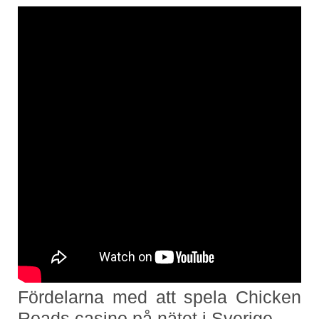
Fördelarna med att spela Chicken
Roads casino på nätet i Sverige