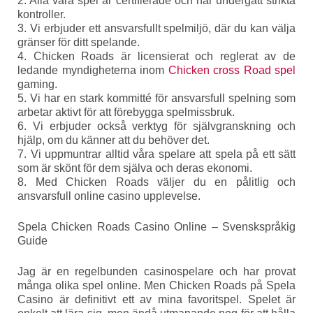
2. Alla våra spel är certifierade och har undergått strikta
kontroller.
3. Vi erbjuder ett ansvarsfullt spelmiljö, där du kan välja
gränser för ditt spelande.
4. Chicken Roads är licensierat och reglerat av de
ledande myndigheterna inom
Chicken cross Road spel
gaming.
5. Vi har en stark kommitté för ansvarsfull spelning som
arbetar aktivt för att förebygga spelmissbruk.
6. Vi erbjuder också verktyg för självgranskning och
hjälp, om du känner att du behöver det.
7. Vi uppmuntrar alltid våra spelare att spela på ett sätt
som är skönt för dem själva och deras ekonomi.
8. Med Chicken Roads väljer du en pålitlig och
ansvarsfull online casino upplevelse.
Spela Chicken Roads Casino Online – Svenskspråkig
Guide
Jag är en regelbunden casinospelare och har provat
många olika spel online. Men Chicken Roads på Spela
Casino är definitivt ett av mina favoritspel. Spelet är