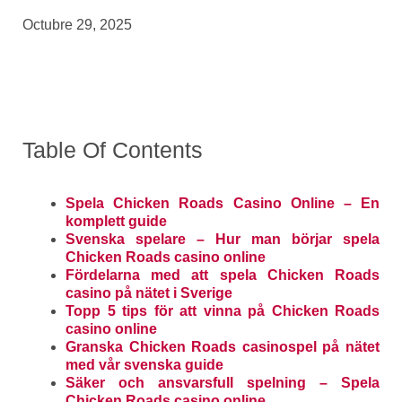
Octubre 29, 2025
Table Of Contents
Spela Chicken Roads Casino Online – En
komplett guide
Svenska spelare – Hur man börjar spela
Chicken Roads casino online
Fördelarna med att spela Chicken Roads
casino på nätet i Sverige
Topp 5 tips för att vinna på Chicken Roads
casino online
Granska Chicken Roads casinospel på nätet
med vår svenska guide
Säker och ansvarsfull spelning – Spela
Chicken Roads casino online