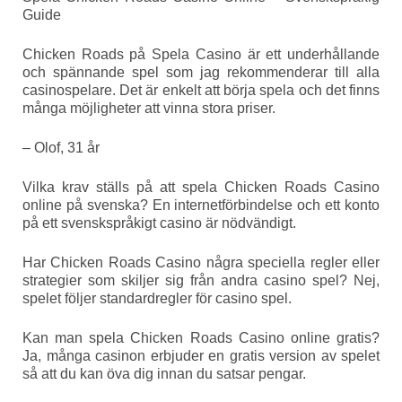
Guide
Chicken Roads på Spela Casino är ett underhållande
och spännande spel som jag rekommenderar till alla
casinospelare. Det är enkelt att börja spela och det finns
många möjligheter att vinna stora priser.
– Olof, 31 år
Vilka krav ställs på att spela Chicken Roads Casino
online på svenska? En internetförbindelse och ett konto
på ett svenskspråkigt casino är nödvändigt.
Har Chicken Roads Casino några speciella regler eller
strategier som skiljer sig från andra casino spel? Nej,
spelet följer standardregler för casino spel.
Kan man spela Chicken Roads Casino online gratis?
Ja, många casinon erbjuder en gratis version av spelet
så att du kan öva dig innan du satsar pengar.