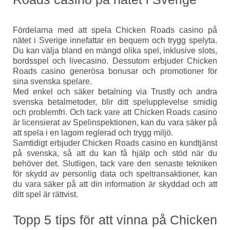
Fördelarna med att spela Chicken Roads casino på
nätet i Sverige innefattar en bequem och trygg spelyta.
Du kan välja bland en mängd olika spel, inklusive slots,
bordsspel och livecasino. Dessutom erbjuder Chicken
Roads casino generösa bonusar och promotioner för
sina svenska spelare.
Med enkel och säker betalning via Trustly och andra
svenska betalmetoder, blir ditt spelupplevelse smidig
och problemfri. Och tack vare att Chicken Roads casino
är licensierat av Spelinspektionen, kan du vara säker på
att spela i en lagom reglerad och trygg miljö.
Samtidigt erbjuder Chicken Roads casino en kundtjänst
på svenska, så att du kan få hjälp och stöd när du
behöver det. Slutligen, tack vare den senaste tekniken
för skydd av personlig data och speltransaktioner, kan
du vara säker på att din information är skyddad och att
ditt spel är rättvist.
Topp 5 tips för att vinna på Chicken