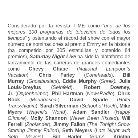
Considerado por la revista TIME como “
uno de los
mejores 100 programas de televisión de todos los
tiempos
” y ostentando el récord del show con el mayor
número de nominaciones al premio Emmy en la historia
(ha competido por 305 estatuillas y obtenido 84
premios),
Saturday Night Live
ha sido la plataforma de
lanzamiento de las carreras de grandes comediantes
como
Chevy Chase
(
National Lampoon’s
Vacation
),
Chris Farley
(
Coneheads
),
Bill
Murray
(
Ghostbusters
),
Eddie Murphy
(
Shrek),
Julia
Louis-Dreyfus
(
Seinfeld
)
, Robert Downey,
Jr.
(
Oppenheimer
),
Phil Hartman
(
NewsRadio
),
Chris
Rock
(
Madagascar
),
David Spade
(
Hotel
Transylvania
),
Sarah Silverman
(
School of Rock
),
Mike
Myers
(
Wayne’s World
),
Adam Sandler
(
Happy
Gilmore
),
Molly Shannon
(
Never Been Kissed
),
Will
Ferrell
(
Zoolander
),
Jimmy Fallon
(
The Tonight Show
Starring Jimmy Fallon
),
Seth Meyers
(
Late Night with
Seth Meyers
),
Bill Hader
(
Barry
),
Kristen