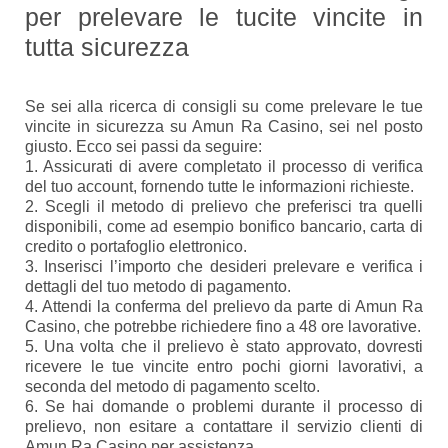
per prelevare le tucite vincite in
tutta sicurezza
Se sei alla ricerca di consigli su come prelevare le tue
vincite in sicurezza su Amun Ra Casino, sei nel posto
giusto. Ecco sei passi da seguire:
1. Assicurati di avere completato il processo di verifica
del tuo account, fornendo tutte le informazioni richieste.
2. Scegli il metodo di prelievo che preferisci tra quelli
disponibili, come ad esempio bonifico bancario, carta di
credito o portafoglio elettronico.
3. Inserisci l’importo che desideri prelevare e verifica i
dettagli del tuo metodo di pagamento.
4. Attendi la conferma del prelievo da parte di Amun Ra
Casino, che potrebbe richiedere fino a 48 ore lavorative.
5. Una volta che il prelievo è stato approvato, dovresti
ricevere le tue vincite entro pochi giorni lavorativi, a
seconda del metodo di pagamento scelto.
6. Se hai domande o problemi durante il processo di
prelievo, non esitare a contattare il servizio clienti di
Amun Ra Casino per assistenza.