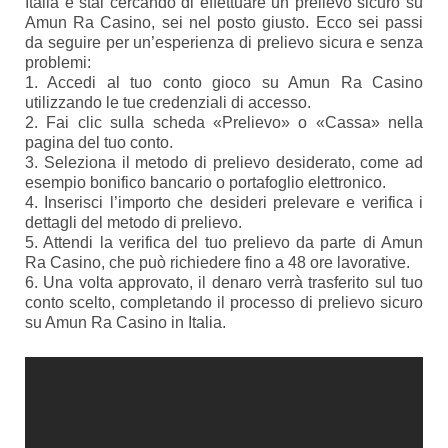
Italia e stai cercando di effettuare un prelievo sicuro su
Amun Ra Casino, sei nel posto giusto. Ecco sei passi
da seguire per un’esperienza di prelievo sicura e senza
problemi:
1. Accedi al tuo conto gioco su Amun Ra Casino
utilizzando le tue credenziali di accesso.
2. Fai clic sulla scheda «Prelievo» o «Cassa» nella
pagina del tuo conto.
3. Seleziona il metodo di prelievo desiderato, come ad
esempio bonifico bancario o portafoglio elettronico.
4. Inserisci l’importo che desideri prelevare e verifica i
dettagli del metodo di prelievo.
5. Attendi la verifica del tuo prelievo da parte di Amun
Ra Casino, che può richiedere fino a 48 ore lavorative.
6. Una volta approvato, il denaro verrà trasferito sul tuo
conto scelto, completando il processo di prelievo sicuro
su Amun Ra Casino in Italia.