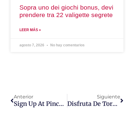
Sopra uno dei giochi bonus, devi
prendere tra 22 valigette segrete
LEER MÁS »
agosto 7, 2026
No hay comentarios
Anterior
Siguiente
Sign Up At Pinco Casino: Exclusive Offer For Turkish Players To Play Online In English
Disfruta De Torneos Y Competencias En Swift Casino ES: ¡Juega Al Casino En Línea En España!