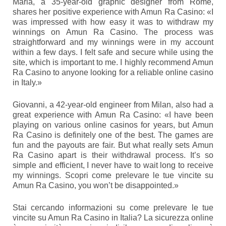
Maria, a 35-year-old graphic designer from Rome,
shares her positive experience with Amun Ra Casino: «I
was impressed with how easy it was to withdraw my
winnings on Amun Ra Casino. The process was
straightforward and my winnings were in my account
within a few days. I felt safe and secure while using the
site, which is important to me. I highly recommend Amun
Ra Casino to anyone looking for a reliable online casino
in Italy.»
Giovanni, a 42-year-old engineer from Milan, also had a
great experience with Amun Ra Casino: «I have been
playing on various online casinos for years, but Amun
Ra Casino is definitely one of the best. The games are
fun and the payouts are fair. But what really sets Amun
Ra Casino apart is their withdrawal process. It’s so
simple and efficient, I never have to wait long to receive
my winnings. Scopri come prelevare le tue vincite su
Amun Ra Casino, you won’t be disappointed.»
Stai cercando informazioni su come prelevare le tue
vincite su Amun Ra Casino in Italia? La sicurezza online