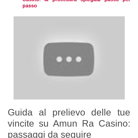
passo
Guida al prelievo delle tue
vincite su Amun Ra Casino:
passaggi da seguire