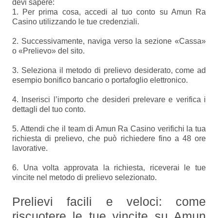
devi sapere:
1. Per prima cosa, accedi al tuo conto su Amun Ra
Casino utilizzando le tue credenziali.
2. Successivamente, naviga verso la sezione «Cassa»
o «Prelievo» del sito.
3. Seleziona il metodo di prelievo desiderato, come ad
esempio bonifico bancario o portafoglio elettronico.
4. Inserisci l’importo che desideri prelevare e verifica i
dettagli del tuo conto.
5. Attendi che il team di Amun Ra Casino verifichi la tua
richiesta di prelievo, che può richiedere fino a 48 ore
lavorative.
6. Una volta approvata la richiesta, riceverai le tue
vincite nel metodo di prelievo selezionato.
Prelievi facili e veloci: come
riscuotere le tue vincite su Amun