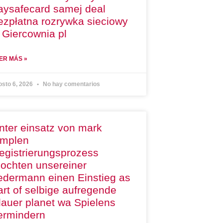
aysafecard samej deal
ezpłatna rozrywka sieciowy
 Giercownia pl
ER MÁS »
osto 6, 2026
No hay comentarios
nter einsatz von mark
implen
egistrierungsprozess
ochten unsereiner
edermann einen Einstieg as
art of selbige aufregende
lauer planet wa Spielens
ermindern