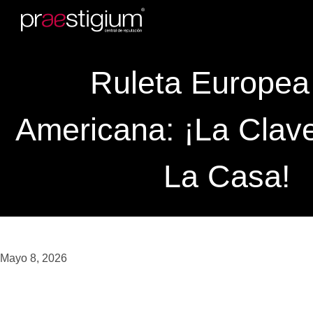
Ruleta Europea
Americana: ¡La Clav
La Casa!
Mayo 8, 2026