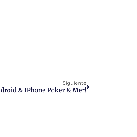
Siguiente
ndroid & IPhone Poker & Mer!