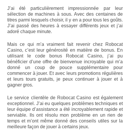
J’ai été particulièrement impressionnée par leur
sélection de machines à sous. Avec des centaines de
titres parmi lesquels choisir, il y en a pour tous les goûts.
J’ai passé des heures à essayer différents jeux et j’ai
adoré chaque minute.
Mais ce qui m’a vraiment fait revenir chez Robocat
Casino, c’est leur générosité en matière de bonus. En
utilisant le code bonus Robocat Casino, j’ai pu
bénéficier d’une offre de bienvenue incroyable qui m’a
donné un coup de pouce supplémentaire pour
commencer à jouer. Et avec leurs promotions régulières
et leurs tours gratuits, je peux continuer à jouer et à
gagner gros.
Le service clientèle de Robocat Casino est également
exceptionnel. J’ai eu quelques problèmes techniques et
leur équipe d’assistance a été incroyablement rapide et
serviable. Ils ont résolu mon problème en un rien de
temps et m’ont même donné des conseils utiles sur la
meilleure façon de jouer à certains jeux.