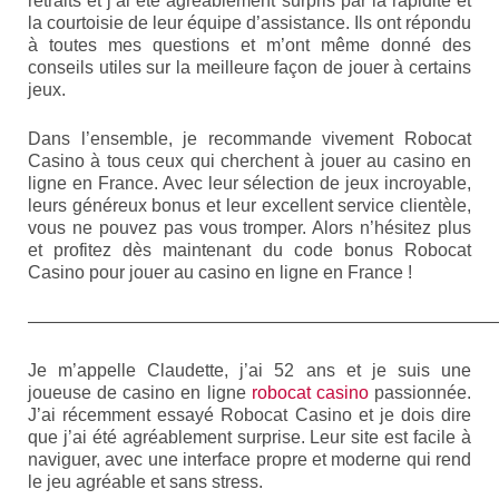
retraits et j’ai été agréablement surpris par la rapidité et
la courtoisie de leur équipe d’assistance. Ils ont répondu
à toutes mes questions et m’ont même donné des
conseils utiles sur la meilleure façon de jouer à certains
jeux.
Dans l’ensemble, je recommande vivement Robocat
Casino à tous ceux qui cherchent à jouer au casino en
ligne en France. Avec leur sélection de jeux incroyable,
leurs généreux bonus et leur excellent service clientèle,
vous ne pouvez pas vous tromper. Alors n’hésitez plus
et profitez dès maintenant du code bonus Robocat
Casino pour jouer au casino en ligne en France !
——————————————————————————
Je m’appelle Claudette, j’ai 52 ans et je suis une
joueuse de casino en ligne
robocat casino
passionnée.
J’ai récemment essayé Robocat Casino et je dois dire
que j’ai été agréablement surprise. Leur site est facile à
naviguer, avec une interface propre et moderne qui rend
le jeu agréable et sans stress.