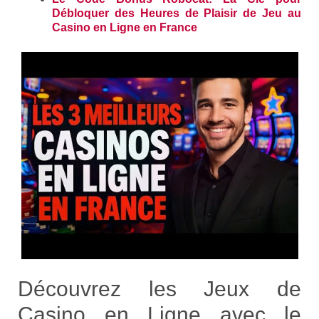
Débloquer des Heures de Plaisir de Jeu au
Casino en Ligne en France
Découvrez les Jeux de
Casino en Ligne avec le