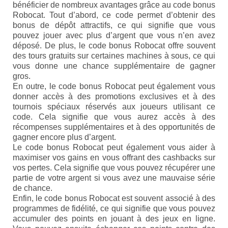
bénéficier de nombreux avantages grâce au code bonus
Robocat. Tout d’abord, ce code permet d’obtenir des
bonus de dépôt attractifs, ce qui signifie que vous
pouvez jouer avec plus d’argent que vous n’en avez
déposé. De plus, le code bonus Robocat offre souvent
des tours gratuits sur certaines machines à sous, ce qui
vous donne une chance supplémentaire de gagner
gros.
En outre, le code bonus Robocat peut également vous
donner accès à des promotions exclusives et à des
tournois spéciaux réservés aux joueurs utilisant ce
code. Cela signifie que vous aurez accès à des
récompenses supplémentaires et à des opportunités de
gagner encore plus d’argent.
Le code bonus Robocat peut également vous aider à
maximiser vos gains en vous offrant des cashbacks sur
vos pertes. Cela signifie que vous pouvez récupérer une
partie de votre argent si vous avez une mauvaise série
de chance.
Enfin, le code bonus Robocat est souvent associé à des
programmes de fidélité, ce qui signifie que vous pouvez
accumuler des points en jouant à des jeux en ligne.