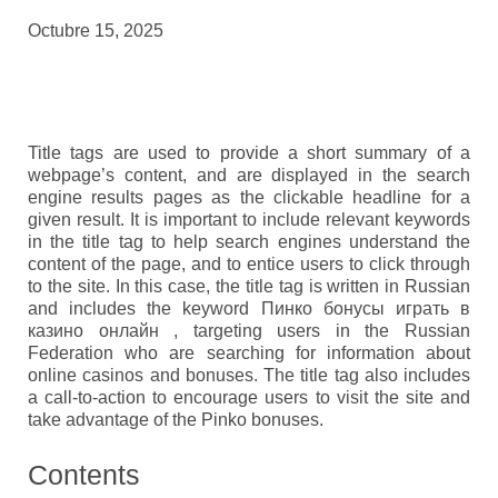
Octubre 15, 2025
Title tags are used to provide a short summary of a
webpage’s content, and are displayed in the search
engine results pages as the clickable headline for a
given result. It is important to include relevant keywords
in the title tag to help search engines understand the
content of the page, and to entice users to click through
to the site. In this case, the title tag is written in Russian
and includes the keyword Пинко бонусы играть в
казино онлайн , targeting users in the Russian
Federation who are searching for information about
online casinos and bonuses. The title tag also includes
a call-to-action to encourage users to visit the site and
take advantage of the Pinko bonuses.
Contents