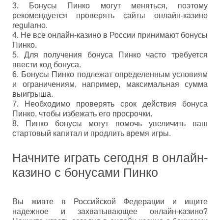
3. Бонусы Пинко могут меняться, поэтому
рекомендуется проверять сайты онлайн-казино
regularно.
4. Не все онлайн-казино в России принимают бонусы
Пинко.
5. Для получения бонуса Пинко часто требуется
ввести код бонуса.
6. Бонусы Пинко подлежат определенным условиям
и ограничениям, например, максимальная сумма
выигрыша.
7. Необходимо проверять срок действия бонуса
Пинко, чтобы избежать его просрочки.
8. Пинко бонусы могут помочь увеличить ваш
стартовый капитал и продлить время игры.
Начните играть сегодня в онлайн-
казино с бонусами Пинко
Вы живте в Российской Федерации и ищите
надежное и захватывающее онлайн-казино?