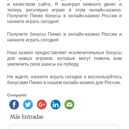
и качеством сайта. Я выиграл немного денег и
теперь регулярно играю в этом онлайн-казино.
Получите Пинко бонусы в онлайн-казино России и
начните играть сегодня!
Получите бонусы Пинко в онлайн-казино России и
начните играть сегодня!
Наш казино предоставляет исключительные бонусы
для новых игроков, которые могут помочь вам
увеличить свои шансы на победу.
Не ждите, начните играть сегодня и воспользуйтесь
бонусами Пинко в нашем онлайн-казино для России.
Compartir
Más Entradas