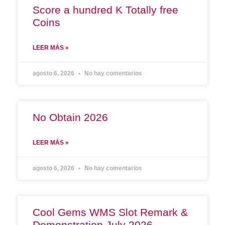
Score a hundred K Totally free
Coins
LEER MÁS »
agosto 6, 2026
No hay comentarios
No Obtain 2026
LEER MÁS »
agosto 6, 2026
No hay comentarios
Cool Gems WMS Slot Remark &
Demonstration July 2026