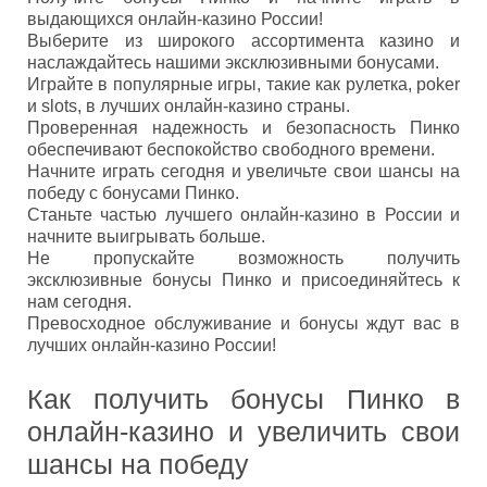
выдающихся онлайн-казино России!
Выберите из широкого ассортимента казино и
наслаждайтесь нашими эксклюзивными бонусами.
Играйте в популярные игры, такие как рулетка, poker
и slots, в лучших онлайн-казино страны.
Проверенная надежность и безопасность Пинко
обеспечивают беспокойство свободного времени.
Начните играть сегодня и увеличьте свои шансы на
победу с бонусами Пинко.
Станьте частью лучшего онлайн-казино в России и
начните выигрывать больше.
Не пропускайте возможность получить
эксклюзивные бонусы Пинко и присоединяйтесь к
нам сегодня.
Превосходное обслуживание и бонусы ждут вас в
лучших онлайн-казино России!
Как получить бонусы Пинко в
онлайн-казино и увеличить свои
шансы на победу