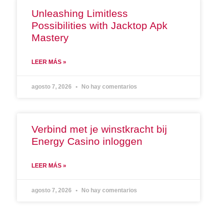
Unleashing Limitless
Possibilities with Jacktop Apk
Mastery
LEER MÁS »
agosto 7, 2026
No hay comentarios
Verbind met je winstkracht bij
Energy Casino inloggen
LEER MÁS »
agosto 7, 2026
No hay comentarios