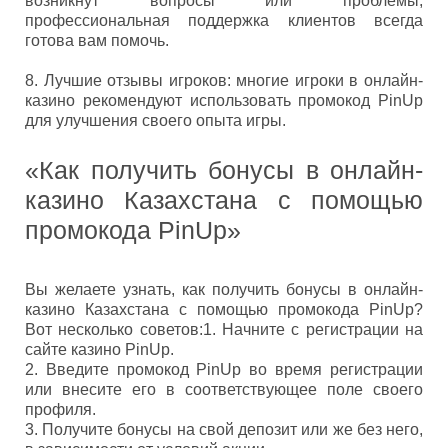
возникнут вопросы или проблемы,
профессиональная поддержка клиентов всегда
готова вам помочь.
8. Лучшие отзывы игроков: многие игроки в онлайн-
казино рекомендуют использовать промокод PinUp
для улучшения своего опыта игры.
«Как получить бонусы в онлайн-
казино Казахстана с помощью
промокода PinUp»
Вы желаете узнать, как получить бонусы в онлайн-
казино Казахстана с помощью промокода PinUp?
Вот несколько советов:1. Начните с регистрации на
сайте казино PinUp.
2. Введите промокод PinUp во время регистрации
или внесите его в соответствующее поле своего
профиля.
3. Получите бонусы на свой депозит или же без него,