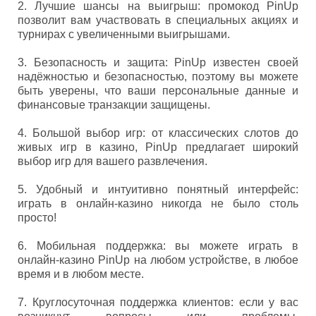
2. Лучшие шансы на выигрыш: промокод PinUp
позволит вам участвовать в специальных акциях и
турнирах с увеличенными выигрышами.
3. Безопасность и защита: PinUp известен своей
надёжностью и безопасностью, поэтому вы можете
быть уверены, что ваши персональные данные и
финансовые транзакции защищены.
4. Большой выбор игр: от классических слотов до
живых игр в казино, PinUp предлагает широкий
выбор игр для вашего развлечения.
5. Удобный и интуитивно понятный интерфейс:
играть в онлайн-казино никогда не было столь
просто!
6. Мобильная поддержка: вы можете играть в
онлайн-казино PinUp на любом устройстве, в любое
время и в любом месте.
7. Круглосуточная поддержка клиентов: если у вас