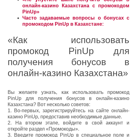
онлайн-казино Казахстана с промокодом
PinUp»
Часто задаваемые вопросы о бонусах с
промокодом PinUp в Казахстане:
«Как использовать
промокод PinUp для
получения бонусов в
онлайн-казино Казахстана»
Вы желаете узнать, как использовать промокод
PinUp для получения бонусов в онлайн-казино
Казахстана? Вот несколько советов:
1. Во-первых, зарегистрируйтесь на сайте онлайн-
казино PinUp, предоставив необходимые данные.
2. На втором этапе, войдите в свой аккаунт и
откройте раздел «Промокоды».
3. Введите промокод PinUp в специальное поле и