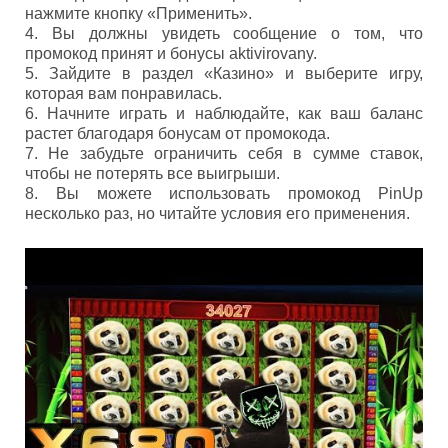
нажмите кнопку «Применить».
4. Вы должны увидеть сообщение о том, что
промокод принят и бонусы aktivirovany.
5. Зайдите в раздел «Казино» и выберите игру,
которая вам понравилась.
6. Начните играть и наблюдайте, как ваш баланс
растет благодаря бонусам от промокода.
7. Не забудьте ограничить себя в сумме ставок,
чтобы не потерять все выигрыши.
8. Вы можете использовать промокод PinUp
несколько раз, но читайте условия его применения.