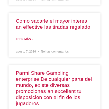
Como sacarle el mayor interes
an effective las tiradas regalado
LEER MÁS »
agosto 7, 2026
No hay comentarios
Parmi Share Gambling
enterprise De cualquier parte del
mundo, existe diversas
promociones an excellent tu
disposicion con el fin de los
jugadores