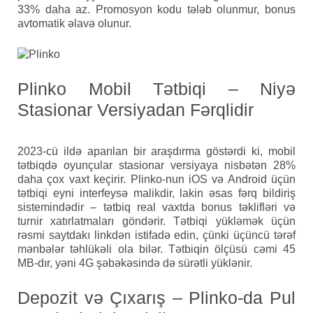
33% daha az. Promosyon kodu tələb olunmur, bonus
avtomatik əlavə olunur.
Plinko Mobil Tətbiqi – Niyə
Stasionar Versiyadan Fərqlidir
2023-cü ildə aparılan bir araşdırma göstərdi ki, mobil
tətbiqdə oyunçular stasionar versiyaya nisbətən 28%
daha çox vaxt keçirir. Plinko-nun iOS və Android üçün
tətbiqi eyni interfeysə malikdir, lakin əsas fərq bildiriş
sistemindədir – tətbiq real vaxtda bonus təklifləri və
turnir xatırlatmaları göndərir. Tətbiqi yükləmək üçün
rəsmi saytdakı linkdən istifadə edin, çünki üçüncü tərəf
mənbələr təhlükəli ola bilər. Tətbiqin ölçüsü cəmi 45
MB-dır, yəni 4G şəbəkəsində də sürətli yüklənir.
Depozit və Çıxarış – Plinko-da Pul