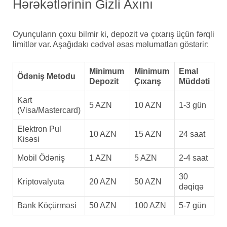
Hərəkətlərinin Gizli Axını
Oyunçuların çoxu bilmir ki, depozit və çıxarış üçün fərqli
limitlər var. Aşağıdakı cədvəl əsas məlumatları göstərir:
Minimum
Minimum
Emal
Ödəniş Metodu
Depozit
Çıxarış
Müddəti
Kart
5 AZN
10 AZN
1-3 gün
(Visa/Mastercard)
Elektron Pul
10 AZN
15 AZN
24 saat
Kisəsi
Mobil Ödəniş
1 AZN
5 AZN
2-4 saat
30
Kriptovalyuta
20 AZN
50 AZN
dəqiqə
Bank Köçürməsi
50 AZN
100 AZN
5-7 gün