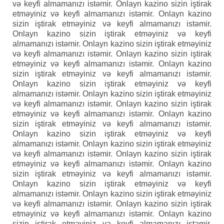
və keyfi almamanızı istəmir. Onlayn kazino sizin iştirak
etməyiniz və keyfi almamanızı istəmir. Onlayn kazino
sizin iştirak etməyiniz və keyfi almamanızı istəmir.
Onlayn kazino sizin iştirak etməyiniz və keyfi
almamanızı istəmir. Onlayn kazino sizin iştirak etməyiniz
və keyfi almamanızı istəmir. Onlayn kazino sizin iştirak
etməyiniz və keyfi almamanızı istəmir. Onlayn kazino
sizin iştirak etməyiniz və keyfi almamanızı istəmir.
Onlayn kazino sizin iştirak etməyiniz və keyfi
almamanızı istəmir. Onlayn kazino sizin iştirak etməyiniz
və keyfi almamanızı istəmir. Onlayn kazino sizin iştirak
etməyiniz və keyfi almamanızı istəmir. Onlayn kazino
sizin iştirak etməyiniz və keyfi almamanızı istəmir.
Onlayn kazino sizin iştirak etməyiniz və keyfi
almamanızı istəmir. Onlayn kazino sizin iştirak etməyiniz
və keyfi almamanızı istəmir. Onlayn kazino sizin iştirak
etməyiniz və keyfi almamanızı istəmir. Onlayn kazino
sizin iştirak etməyiniz və keyfi almamanızı istəmir.
Onlayn kazino sizin iştirak etməyiniz və keyfi
almamanızı istəmir. Onlayn kazino sizin iştirak etməyiniz
və keyfi almamanızı istəmir. Onlayn kazino sizin iştirak
etməyiniz və keyfi almamanızı istəmir. Onlayn kazino
sizin iştirak etməyiniz və keyfi almamanızı istəmir.