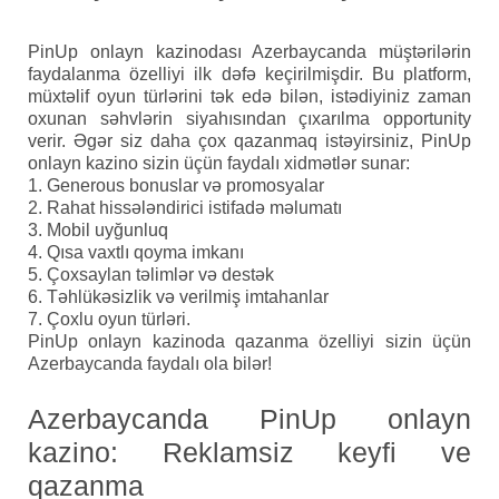
PinUp onlayn kazinodası Azerbaycanda müştərilərin
faydalanma özelliyi ilk dəfə keçirilmişdir. Bu platform,
müxtəlif oyun türlərini tək edə bilən, istədiyiniz zaman
oxunan səhvlərin siyahısından çıxarılma opportunity
verir. Əgər siz daha çox qazanmaq istəyirsiniz, PinUp
onlayn kazino sizin üçün faydalı xidmətlər sunar:
1. Generous bonuslar və promosyalar
2. Rahat hissələndirici istifadə məlumatı
3. Mobil uyğunluq
4. Qısa vaxtlı qoyma imkanı
5. Çoxsaylan təlimlər və destək
6. Təhlükəsizlik və verilmiş imtahanlar
7. Çoxlu oyun türləri.
PinUp onlayn kazinoda qazanma özelliyi sizin üçün
Azerbaycanda faydalı ola bilər!
Azerbaycanda PinUp onlayn
kazino: Reklamsiz keyfi ve
qazanma