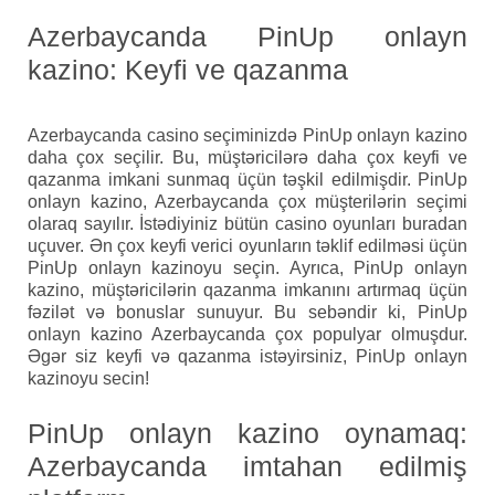
Azerbaycanda PinUp onlayn
kazino: Keyfi ve qazanma
Azerbaycanda casino seçiminizdə PinUp onlayn kazino
daha çox seçilir. Bu, müştəricilərə daha çox keyfi ve
qazanma imkani sunmaq üçün təşkil edilmişdir. PinUp
onlayn kazino, Azerbaycanda çox müşterilərin seçimi
olaraq sayılır. İstədiyiniz bütün casino oyunları buradan
uçuver. Ən çox keyfi verici oyunların təklif edilməsi üçün
PinUp onlayn kazinoyu seçin. Ayrıca, PinUp onlayn
kazino, müştəricilərin qazanma imkanını artırmaq üçün
fəzilət və bonuslar sunuyur. Bu sebəndir ki, PinUp
onlayn kazino Azerbaycanda çox populyar olmuşdur.
Əgər siz keyfi və qazanma istəyirsiniz, PinUp onlayn
kazinoyu secin!
PinUp onlayn kazino oynamaq:
Azerbaycanda imtahan edilmiş