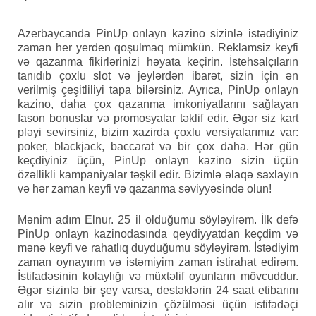
Azerbaycanda PinUp onlayn kazino sizinlə istədiyiniz
zaman her yerden qoşulmaq mümkün. Reklamsiz keyfi
və qazanma fikirlərinizi həyata keçirin. İstehsalçıların
tanıdıb çoxlu slot və jeylərdən ibarət, sizin için ən
verilmiş çeşitliliyi tapa bilərsiniz. Ayrıca, PinUp onlayn
kazino, daha çox qazanma imkoniyatlarını sağlayan
fason bonuslar və promosyalar təklif edir. Əgər siz kart
pləyi sevirsiniz, bizim xazirda çoxlu versiyalarımız var:
poker, blackjack, baccarat və bir çox daha. Hər gün
keçdiyiniz üçün, PinUp onlayn kazino sizin üçün
özəllikli kampaniyalar təşkil edir. Bizimlə əlaqə saxlayın
və hər zaman keyfi və qazanma səviyyəsində olun!
Mənim adım Elnur. 25 il olduğumu söyləyirəm. İlk defə
PinUp onlayn kazinodasında qeydiyyatdan keçdim və
mənə keyfi ve rahatlıq duyduğumu söyləyirəm. İstədiyim
zaman oynayırım və istəmiyim zaman istirahat edirəm.
İstifadəsinin kolaylığı və müxtəlif oyunların mövcuddur.
Əgər sizinlə bir şey varsa, destəklərin 24 saat etibarını
alır və sizin probleminizin çözülməsi üçün istifadəçi