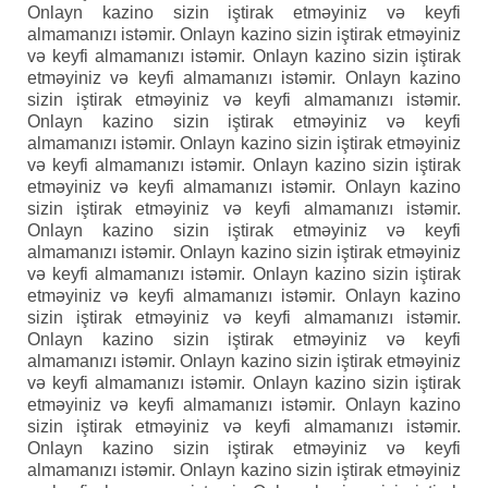
Onlayn kazino sizin iştirak etməyiniz və keyfi
almamanızı istəmir. Onlayn kazino sizin iştirak etməyiniz
və keyfi almamanızı istəmir. Onlayn kazino sizin iştirak
etməyiniz və keyfi almamanızı istəmir. Onlayn kazino
sizin iştirak etməyiniz və keyfi almamanızı istəmir.
Onlayn kazino sizin iştirak etməyiniz və keyfi
almamanızı istəmir. Onlayn kazino sizin iştirak etməyiniz
və keyfi almamanızı istəmir. Onlayn kazino sizin iştirak
etməyiniz və keyfi almamanızı istəmir. Onlayn kazino
sizin iştirak etməyiniz və keyfi almamanızı istəmir.
Onlayn kazino sizin iştirak etməyiniz və keyfi
almamanızı istəmir. Onlayn kazino sizin iştirak etməyiniz
və keyfi almamanızı istəmir. Onlayn kazino sizin iştirak
etməyiniz və keyfi almamanızı istəmir. Onlayn kazino
sizin iştirak etməyiniz və keyfi almamanızı istəmir.
Onlayn kazino sizin iştirak etməyiniz və keyfi
almamanızı istəmir. Onlayn kazino sizin iştirak etməyiniz
və keyfi almamanızı istəmir. Onlayn kazino sizin iştirak
etməyiniz və keyfi almamanızı istəmir. Onlayn kazino
sizin iştirak etməyiniz və keyfi almamanızı istəmir.
Onlayn kazino sizin iştirak etməyiniz və keyfi
almamanızı istəmir. Onlayn kazino sizin iştirak etməyiniz