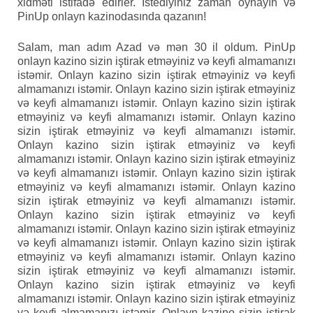
xidməti istifadə edirler. İstediyiniz zaman oynayın və
PinUp onlayn kazinodasında qazanın!
Salam, man adım Azad və mən 30 il oldum. PinUp
onlayn kazino sizin iştirak etməyiniz və keyfi almamanızı
istəmir. Onlayn kazino sizin iştirak etməyiniz və keyfi
almamanızı istəmir. Onlayn kazino sizin iştirak etməyiniz
və keyfi almamanızı istəmir. Onlayn kazino sizin iştirak
etməyiniz və keyfi almamanızı istəmir. Onlayn kazino
sizin iştirak etməyiniz və keyfi almamanızı istəmir.
Onlayn kazino sizin iştirak etməyiniz və keyfi
almamanızı istəmir. Onlayn kazino sizin iştirak etməyiniz
və keyfi almamanızı istəmir. Onlayn kazino sizin iştirak
etməyiniz və keyfi almamanızı istəmir. Onlayn kazino
sizin iştirak etməyiniz və keyfi almamanızı istəmir.
Onlayn kazino sizin iştirak etməyiniz və keyfi
almamanızı istəmir. Onlayn kazino sizin iştirak etməyiniz
və keyfi almamanızı istəmir. Onlayn kazino sizin iştirak
etməyiniz və keyfi almamanızı istəmir. Onlayn kazino
sizin iştirak etməyiniz və keyfi almamanızı istəmir.
Onlayn kazino sizin iştirak etməyiniz və keyfi
almamanızı istəmir. Onlayn kazino sizin iştirak etməyiniz
və keyfi almamanızı istəmir. Onlayn kazino sizin iştirak