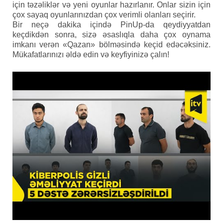
için təzəliklər və yeni oyunlar hazırlanır. Onlar sizin için
çox sayaq oyunlarınızdan çox verimli olanları seçirir.
Bir neçə dakika içində PinUp-da qeydiyyatdan
keçdikdən sonra, sizə əsaslıqla daha çox oynama
imkanı verən «Qazan» bölməsində keçid edəcəksiniz.
Mükafatlarınızı əldə edin və keyfiyinizə çalın!