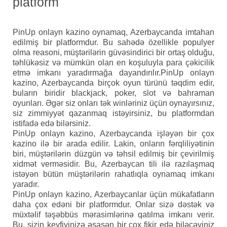
platform
PinUp onlayn kazino oynamaq, Azerbaycanda imtahan
edilmiş bir platformdur. Bu sahədə özellikle populyer
olma reasoni, müştərilərin güvəsindirici bir ortaş olduğu,
təhlükəsiz və mümkün olan en koşuluyla para çəkicilik
etmə imkanı yaradırmağa dayandırılır.PinUp onlayn
kazino, Azerbaycanda birçok oyun türünü təqdim edir,
buların biridir blackjack, poker, slot və bahraman
oyunları. Əgər siz onları tək winləriniz üçün oynayırsınız,
siz zimmiyyət qazanmaq istəyirsiniz, bu platformdan
istifadə edə bilərsiniz.
PinUp onlayn kazino, Azerbaycanda işləyən bir çox
kazino ilə bir arada edilir. Lakin, onların fərqliliyətinin
biri, müştərilərin düzgün və təhsil edilmiş bir çevirilmiş
xidmət verməsidir. Bu, Azerbaycan tili ilə razılaşmaq
istəyən bütün müştərilərin rahatlıqla oynamaq imkanı
yaradır.
PinUp onlayn kazino, Azerbaycanlar üçün mükafatların
daha çox edəni bir platformdur. Onlar sizə dəstək və
müxtəlif təşəbbüs mərasimlərinə qatılma imkanı verir.
Bu, sizin keyfiyinizə əsasən bir çox fikir edə biləcəyiniz