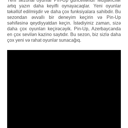
Yeni sezonal oyunlar Pin-Up güncelləndi! Müştəricilər
artıq yazın daha keyifli oynayacaqlar. Yeni oyunlar
təkəllüf edilmişdir ve daha çox funksiyalara sahibdir. Bu
sezondan əvvallı bir deneyim keçirin və Pin-Up
səhifəsinə qeydiyyatdan keçin. İstədiyiniz zaman, sizə
daha çox oyunları keçirəcəyik. Pin-Up, Azerbaycanda
en çox sevilən kazino saytıdır. Bu sezon, biz sizlə daha
çox yeni və rahat oyunlar sunacağıq.