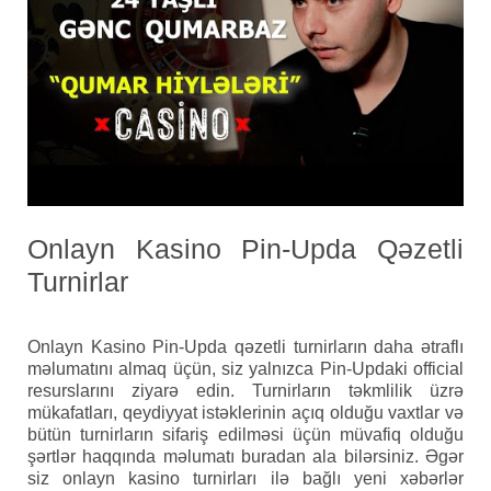
Onlayn Kasino Pin-Upda Qəzetli
Turnirlar
Onlayn Kasino Pin-Upda qəzetli turnirların daha ətraflı
məlumatını almaq üçün, siz yalnızca Pin-Updaki official
resurslarını ziyarə edin. Turnirların təkmlilik üzrə
mükafatları, qeydiyyat istəklerinin açıq olduğu vaxtlar və
bütün turnirların sifariş edilməsi üçün müvafiq olduğu
şərtlər haqqında məlumatı buradan ala bilərsiniz. Əgər
siz onlayn kasino turnirları ilə bağlı yeni xəbərlər