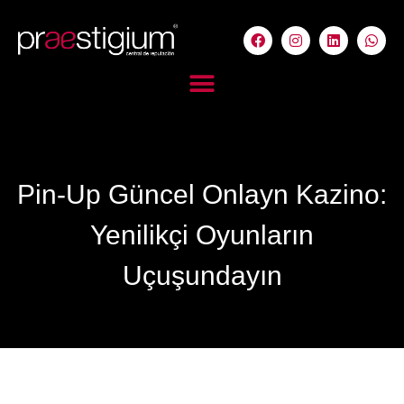
Pin-Up Güncel Onlayn Kazino:
Yenilikçi Oyunların
Uçuşundayın