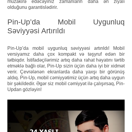
müzakirə edəcəyiniz zamanların daha ən ziyálı
olduğunu garantislədirir.
Pin-Up’da Mobil Uygunluq
Səviyyəsi Artırıldı
Pin-Up’da mobil uygunluq səviyyəsi artırıldı! Mobil
versiyamız daha çox kompakt və təşyruf edən bir
tətbiqdır. İstifadəçilərimiz artıq daha rahat həyatını tərtib
etməklə bağlı olar, Pin-Up sizin üçün daha iyi bir xidmət
verir. Çevrələnən ekranlarda daha yaxşı bir görünüş
aldıq. Pin-Up, mobil cəmiyyətimiz üçün artıq daha uygun
bir şəkildedir. Əgər siz mobil cəmiyyət ilə çalışırsaq, Pin-
Updan gözləyin!