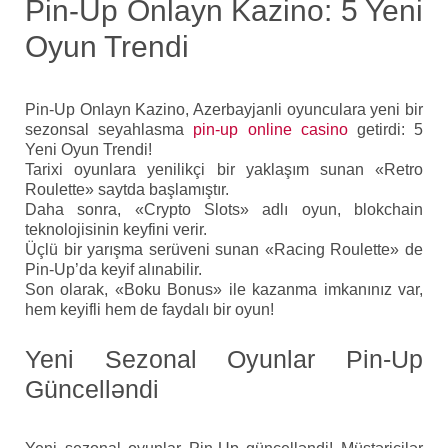
Pin-Up Onlayn Kazino: 5 Yeni
Oyun Trendi
Pin-Up Onlayn Kazino, Azerbayjanli oyunculara yeni bir
sezonsal seyahlasma
pin-up online casino
getirdi: 5
Yeni Oyun Trendi!
Tarixi oyunlara yenilikçi bir yaklaşım sunan «Retro
Roulette» saytda başlamıştır.
Daha sonra, «Crypto Slots» adlı oyun, blokchain
teknolojisinin keyfini verir.
Üçlü bir yarışma serüveni sunan «Racing Roulette» de
Pin-Up’da keyif alınabilir.
Son olarak, «Boku Bonus» ile kazanma imkanınız var,
hem keyifli hem de faydalı bir oyun!
Yeni Sezonal Oyunlar Pin-Up
Güncelləndi