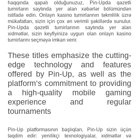
haqqında qapalı olduğunuzuz, Pin-Upda qəzetli
turnirların saytında yer alan xəbərlər bölümündən
istifadə edin. Onlayn kasino turnirlarının təkmlilik üzrə
mükafatları, sizin için çox ən verimli şəkillərdə sunulur.
Pin-Upda qəzetli turnirlarının saytında yer alan
xidmətlər, sizin keyfiyinizə uygun olan onlayn kasino
turnirlarını seçməyə imkan verir.
These titles emphasize the cutting-
edge technology and features
offered by Pin-Up, as well as the
platform’s commitment to providing
a high-quality mobile gaming
experience and regular
tournaments
Pin-Up platformasının başlıqları, Pin-Up sizin üçün
təqdim edir: yenilikçi texnologiyalar, xidmətlər və