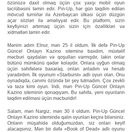
özünüzə daxil olmaq üçün çox yaxşı mobil oyun
təcrübəsini təmin edir. Pin-Up, hər gün təqdim edilən
mövcud turnirlər ilə Azerbaycan ülkəsi üçün düzgün
açar sözləri ilə əməliyyat edir. Bu platform, sizin
keyfiyinizi artırmaq üçün sizin için özəllikləri və
xidmətləri təmin edir.
Mənim adım Elnur, mən 25 il oldum. İlk defə Pin-Up
Güncel Onlayn Kazino siteminə baxdım, müxtəlif
məcburi qaydaları və qoşulları varmışdır, lakin onlar
bütünü mümkünü qədər kolaydır. Onlara uyğun olmaq
üçün səhifələrə baxaraq, onları anladım və hesab
yaradırdım. İlk oyunum «Starburst» adlı oyun olan. Onu
oynadıqda, canımı özündə bir şey tutmadım. Çox zevkli
və təzə kimi oyun. İndi, mən Pin-Up Güncel Onlayn
Kazino siteminin qonaqıyam. Bu səhifə, yeni oyunların
təqdim edilməsi üçün məcburidir!
Salam, mən Nargiz, mən 30 il oldum. Pin-Up Güncel
Onlayn Kazino sitemində qalın oyunları keçirə bilərsiniz.
Onların müşahidə olduğumuzdan, siz onları keyif
alacaqsınız. Mən bir dəfə «Book of Dead» adlı oyunu