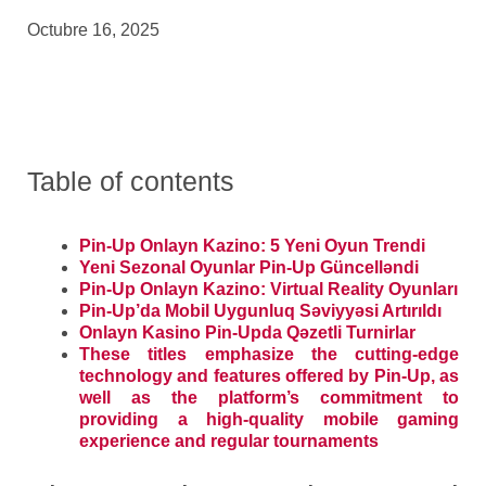
Octubre 16, 2025
Table of contents
Pin-Up Onlayn Kazino: 5 Yeni Oyun Trendi
Yeni Sezonal Oyunlar Pin-Up Güncelləndi
Pin-Up Onlayn Kazino: Virtual Reality Oyunları
Pin-Up’da Mobil Uygunluq Səviyyəsi Artırıldı
Onlayn Kasino Pin-Upda Qəzetli Turnirlar
These titles emphasize the cutting-edge
technology and features offered by Pin-Up, as
well as the platform’s commitment to
providing a high-quality mobile gaming
experience and regular tournaments