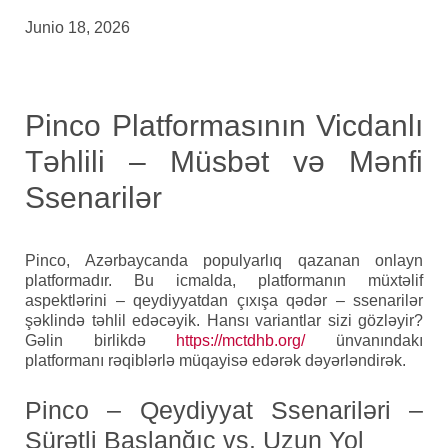
Junio 18, 2026
Pinco Platformasının Vicdanlı
Təhlili – Müsbət və Mənfi
Ssenarilər
Pinco, Azərbaycanda populyarlıq qazanan onlayn
platformadır. Bu icmalda, platformanın müxtəlif
aspektlərini – qeydiyyatdan çıxışa qədər – ssenarilər
şəklində təhlil edəcəyik. Hansı variantlar sizi gözləyir?
Gəlin birlikdə
https://mctdhb.org/
ünvanındakı
platformanı rəqiblərlə müqayisə edərək dəyərləndirək.
Pinco – Qeydiyyat Ssenariləri –
Sürətli Başlanğıc vs. Uzun Yol