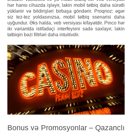
hər hansı cihazda işləyir, lakin mobil tətbiq daha sürətli
yüklənir və bildirişləri birbaşa göndərir. Proqnoz: əgər
siz tez-tez yoldasınızsa, mobil tətbiq ssenarisi daha
uyğundur. Əks halda, veb versiyası kifayətdir. Pinco hər
iki variantda istifadəçi interfeysini sadə saxlayır, lakin
tətbiqin bəzi filtrləri daha intuitivdir.
Bonus və Promosyonlar – Qazanclı