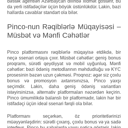
dəstək agentləri Azərbaycan dilində xidmət göstərir, bu
da yerli istifadəçilər üçün böyük üstünlükdür. Lakin, bəzi
hallarda cavablar standart ola bilər.
Pinco-nun Rəqiblərlə Müqayisəsi –
Müsbət və Mənfi Cəhətlər
Pinco platformasını rəqiblərlə müqayisə etdikdə, bir
neçə ssenari ortaya çıxır. Müsbət cəhətlər: geniş bonus
proqramı, sürətli qeydiyyat və mobil uyğunluq. Mənfi
cəhətlər: bəzi ödəniş metodlarının məhdudluğu və KYC
prosesinin bəzən uzun çəkməsi. Proqnoz: əgər siz çoxlu
bonus və promosyon axtarırsınızsa, Pinco yaxşı
seçimdir. Lakin, daha geniş ödəniş variantları
istəyirsinizsə, alternativ platformaları nəzərdən keçirin.
Pinco ümumilikdə balanslı bir platformadır, lakin hər bir
istifadəçi üçün ideal ssenari fərqli ola bilər.
Platformanı seçərkən, öz prioritetlərinizi
müəyyənləşdirin: sürətli çıxarış, çoxlu bonus və ya sadə
interfeys. Pinco bu sahələrdə yaxşı nəticə göstərir, lakin