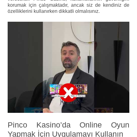
korumak için çalışmaktadır, ancak siz de kendiniz de
özelliklerini kullanırken dikkatli olmalısınız.
Pinco Kasino’da Online Oyun
Yapmak İçin Uygulamayı Kullanın