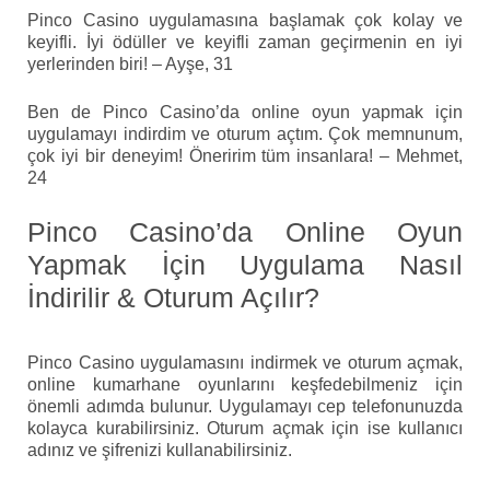
Pinco Casino uygulamasına başlamak çok kolay ve
keyifli. İyi ödüller ve keyifli zaman geçirmenin en iyi
yerlerinden biri! – Ayşe, 31
Ben de Pinco Casino’da online oyun yapmak için
uygulamayı indirdim ve oturum açtım. Çok memnunum,
çok iyi bir deneyim! Öneririm tüm insanlara! – Mehmet,
24
Pinco Casino’da Online Oyun
Yapmak İçin Uygulama Nasıl
İndirilir & Oturum Açılır?
Pinco Casino uygulamasını indirmek ve oturum açmak,
online kumarhane oyunlarını keşfedebilmeniz için
önemli adımda bulunur. Uygulamayı cep telefonunuzda
kolayca kurabilirsiniz. Oturum açmak için ise kullanıcı
adınız ve şifrenizi kullanabilirsiniz.