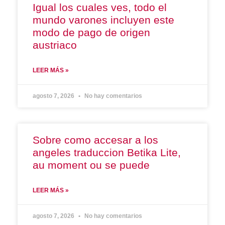
Igual los cuales ves, todo el
mundo varones incluyen este
modo de pago de origen
austriaco
LEER MÁS »
agosto 7, 2026
No hay comentarios
Sobre como accesar a los
angeles traduccion Betika Lite,
au moment ou se puede
LEER MÁS »
agosto 7, 2026
No hay comentarios