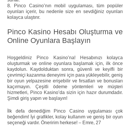
8. Pinco Casino’nın mobil uygulaması, tüm popüler
oyunları içerir, bu nedenle size en sevdiğiniz oyunları
kolayca ulaştırır.
Pinco Kasino Hesabı Oluşturma ve
Online Oyunlara Başlayın
Hoşgeldiniz Pinco Kasino’na! Hesabınızı kolayca
oluşturmak ve online oyunlara başlamak için, ilk önce
kaydolun. Kaydolduktan sonra, güvenli ve keyifli bir
çevrimiçi kazanma deneyimi için para yükleyebilir, geniş
bir oyun yelpazesine erişebilir ve fırsatları ve bonusları
kaçırmayın. Çeşitli ödeme yöntemleri ve müşteri
hizmetleri, Pinco Kasino’da sizin için hazır durumdadır.
Şimdi giriş yapın ve başlayın!
İlk defa denediğim Pinco Casino uygulaması çok
beğendim! İyi grafikler, kolay kullanım ve geniş bir oyun
seçeneği vardır. Öneririm herkese! – Emre, 27