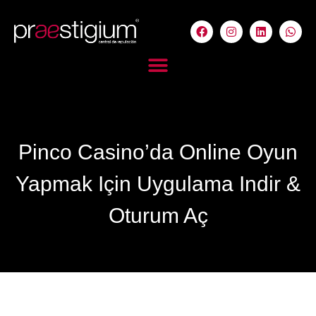
Pinco Casino’da Online Oyun
Yapmak Için Uygulama Indir &
Oturum Aç