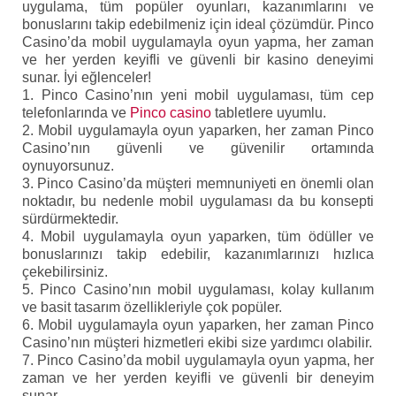
uygulama, tüm popüler oyunları, kazanımlarını ve
bonuslarını takip edebilmeniz için ideal çözümdür. Pinco
Casino’da mobil uygulamayla oyun yapma, her zaman
ve her yerden keyifli ve güvenli bir kasino deneyimi
sunar. İyi eğlenceler!
1. Pinco Casino’nın yeni mobil uygulaması, tüm cep
telefonlarında ve
Pinco casino
tabletlere uyumlu.
2. Mobil uygulamayla oyun yaparken, her zaman Pinco
Casino’nın güvenli ve güvenilir ortamında
oynuyorsunuz.
3. Pinco Casino’da müşteri memnuniyeti en önemli olan
noktadır, bu nedenle mobil uygulaması da bu konsepti
sürdürmektedir.
4. Mobil uygulamayla oyun yaparken, tüm ödüller ve
bonuslarınızı takip edebilir, kazanımlarınızı hızlıca
çekebilirsiniz.
5. Pinco Casino’nın mobil uygulaması, kolay kullanım
ve basit tasarım özellikleriyle çok popüler.
6. Mobil uygulamayla oyun yaparken, her zaman Pinco
Casino’nın müşteri hizmetleri ekibi size yardımcı olabilir.
7. Pinco Casino’da mobil uygulamayla oyun yapma, her
zaman ve her yerden keyifli ve güvenli bir deneyim
sunar.