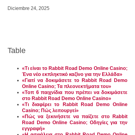
Diciembre 24, 2025
Table
«Τι είναι το Rabbit Road Demo Online Casino;
Ένα νέο εκπληκτικό καζίνο για την Ελλάδα»
«Γιατί να δοκιμάσετε το Rabbit Road Demo
Online Casino; Τα πλεονεκτήματα του»
«Τοπ 6 παιχνίδια που πρέπει να δοκιμάσετε
στο Rabbit Road Demo Online Casino»
«Τι διαφέρει το Rabbit Road Demo Online
Casino; Πώς λειτουργεί»
«Πώς να ξεκινήσετε να παίζετε στο Rabbit
Road Demo Online Casino; Οδηγίες για την
εγγραφή»
«Η ασφάλεια στο Rabbit Road Demo Online