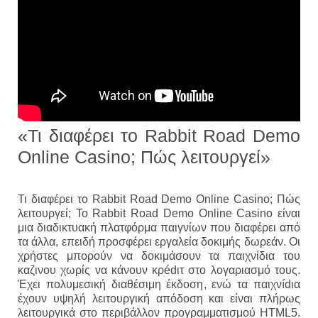
«Τι διαφέρει το Rabbit Road Demo
Online Casino; Πώς λειτουργεί»
Τι διαφέρει το Rabbit Road Demo Online Casino; Πώς
λειτουργεί; Το Rabbit Road Demo Online Casino είναι
μια διαδικτυακή πλατφόρμα παιγνίων που διαφέρει από
τα άλλα, επειδή προσφέρει εργαλεία δοκιμής δωρεάν. Οι
χρήστες μπορούν να δοκιμάσουν τα παιχνίδια του
καζινου χωρίς να κάνουν κρédιτ στο λογαριασμό τους.
Έχει πολυμεσική διαθέσιμη έκδοση, ενώ τα παιχνídια
έχουν υψηλή λειτουργική απόδοση και είναι πλήρως
λειτουργικά στο περιβάλλον προγραμματισμού HTML5.