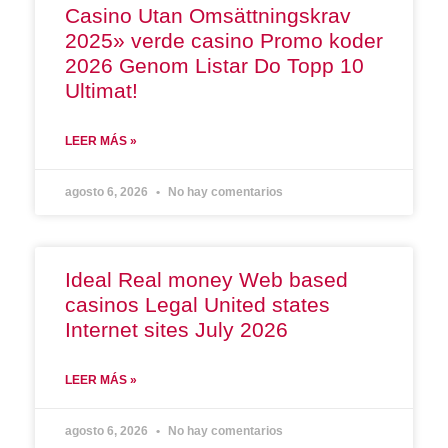
Casino Utan Omsättningskrav
2025» verde casino Promo koder
2026 Genom Listar Do Topp 10
Ultimat!
LEER MÁS »
agosto 6, 2026
No hay comentarios
Ideal Real money Web based
casinos Legal United states
Internet sites July 2026
LEER MÁS »
agosto 6, 2026
No hay comentarios