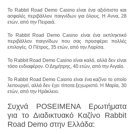
Το Rabbit Road Demo Casino είναι ένα αξιόπιστο και
ασφαλές περιβάλλον παιγνίδων για όλους. Η Αννα, 28
ετών, από την Πειραιά.
Το Rabbit Road Demo Casino είναι ένα εκπληκτικό
περιβάλλον παιγνίδων που σας προσφέρει πολλές
επιλογές. Ο Πέτρος, 35 ετών, από την Λαρίσα.
Το Rabbit Road Demo Casino είναι καλό, αλλά δεν είναι
τόσο ενδιαφέρον. Ο Δημήτρης, 40 ετών, από την Αιγαίο.
Το Rabbit Road Demo Casino είναι ένα καζίνο το οποίο
λειτουργεί, αλλά δεν έχει τίποτα ξεχωριστό. Η Μαρία, 30
ετών, από την Ηράκλειο.
Συχνά POSEΙΜΕΝΑ Ερωτήματα
για το Διαδικτυακό Καζίνο Rabbit
Road Demo στην Ελλάδα: