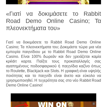
«Γιατί να δοκιμάσετε το Rabbit
Road Demo Online Casino; Τα
πλεονεκτήματα του»
Γιατί να δοκιμάσετε το Rabbit Road Demo Online
Casino; Τα πλεονεκτήματα του; Δοκιμάστε τώρα μια νέα
εμπειρία παιγνίδιου με το Rabbit Road Demo Online
Casino. Είναι 100% δωρεάν και δεν χρειάζεται καμία
κρédιτ καρτα. Παίξτε τους προκαταλλαγές σας
αγαπημένους ποδοσφαιρικού ή παιχνίδια καζίνο όπως
το Roulette, Blackjack και Slots. Η γραφική είναι υψηλής
ποιότητας και το παιχνίδι είναι άνετο και εύκολο να
χρησιμοποιηθεί. Η τυχερότητα σας στο νέο Rabbit Road
Demo Online Casino!