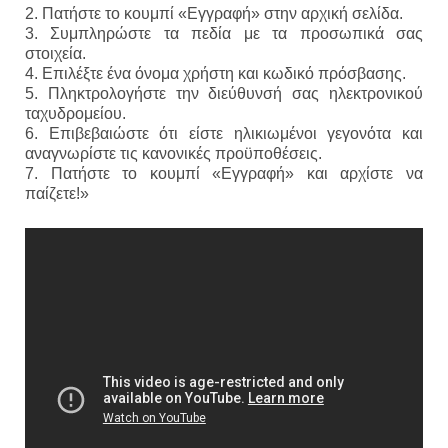
2. Πατήστε το κουμπί «Εγγραφή» στην αρχική σελίδα.
3. Συμπληρώστε τα πεδία με τα προσωπικά σας
στοιχεία.
4. Επιλέξτε ένα όνομα χρήστη και κωδικό πρόσβασης.
5. Πληκτρολογήστε την διεύθυνσή σας ηλεκτρονικού
ταχυδρομείου.
6. Επιβεβαιώστε ότι είστε ηλικιωμένοι γεγονότα και
αναγνωρίστε τις κανονικές προϋποθέσεις.
7. Πατήστε το κουμπί «Εγγραφή» και αρχίστε να
παίζετε!»