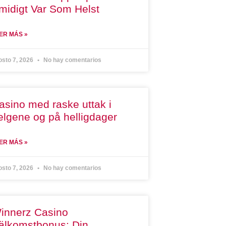
midigt Var Som Helst
ER MÁS »
osto 7, 2026
No hay comentarios
asino med raske uttak i
elgene og på helligdager
ER MÁS »
osto 7, 2026
No hay comentarios
innerz Casino
älkomstbonus: Din