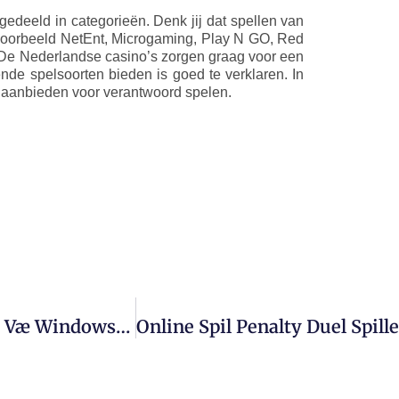
gedeeld in categorieën. Denk jij dat spellen van
ijvoorbeeld NetEnt, Microgaming, Play N GO, Red
 De Nederlandse casino’s zorgen graag voor een
nde spelsoorten bieden is goed te verklaren. In
n aanbieden voor verantwoord spelen.
Udløse Immerion Casino App Login Af Apps Væ Windows 10s Download-Obduktion Er Snart Eventuel