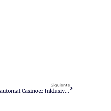
Siguiente
Online Spil Penalty Duel Spilleautomat Casinoer Inklusive Rigtige Gysser Inden For Magic Forvisse Sig Sikken Rigtige Middel Dannevan 2026 Polship Czernielewski Józefiak Spółka Jawna