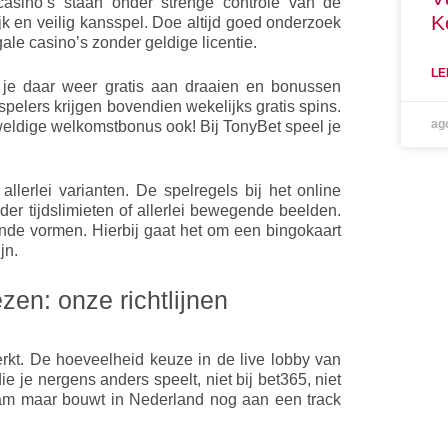
casino’s staan onder strenge controle van de
K
jk en veilig kansspel. Doe altijd goed onderzoek
ale casino’s zonder geldige licentie.
LE
 je daar weer gratis aan draaien en bonussen
spelers krijgen bovendien wekelijks gratis spins.
ag
weldige welkomstbonus ook! Bij TonyBet speel je
llerlei varianten. De spelregels bij het online
der tijdslimieten of allerlei bewegende beelden.
llende vormen. Hierbij gaat het om een bingokaart
jn.
zen: onze richtlijnen
erkt. De hoeveelheid keuze in de live lobby van
e je nergens anders speelt, niet bij bet365, niet
naam maar bouwt in Nederland nog aan een track