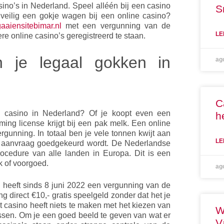
sino’s in Nederland. Speel alléén bij een casino
S
veilig een gokje wagen bij een online casino?
aaiensitebimar.nl
met een vergunning van de
LE
e online casino’s geregistreerd te staan.
n je legaal gokken in
ag
C
ine casino in Nederland? Of je koopt even een
h
ing license krijgt bij een pak melk. Een online
rgunning. In totaal ben je vele tonnen kwijt aan
LE
je aanvraag goedgekeurd wordt. De Nederlandse
ocedure van alle landen in Europa. Dit is een
jk of voorgoed.
ag
heeft sinds 8 juni 2022 een vergunning van de
g direct €10,- gratis speelgeld zonder dat het je
het casino heeft niets te maken met het kiezen van
W
sen. Om je een goed beeld te geven van wat er
V