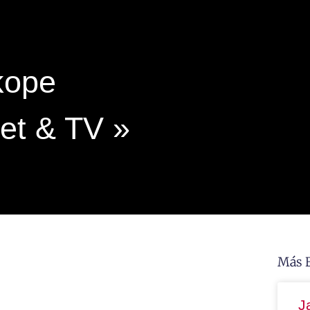
kope
et & TV »
Más 
J