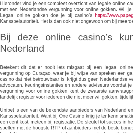
Hieronder vind je een compleet overzicht van legale online ca
met een Nederlandse vergunning voor online gokken. Wil je 
Legaal online gokken doe je bij casino’s
https://www.papeg
Kansspelautoriteit. Het is dan ook niet ongewoon om bij meerder
Bij deze online casino’s ku
Nederland
Betekent dit dat er nooit iets misgaat bij een legaal onl
vergunning op Curaçao, waar je bij wijze van spreken een gam
casino dat niet betrouwbaar is, krijgt dus geen Nederlandse ve
advocaten, keuringsinstanties en andere adviseurs voordat 
vergunning voor online gokken kent de zwaarste aanvraagpr
landelijk register voor iedereen die niet meer wil gokken, tijdeli
Unibet is een van de bekendste aanbieders van Nederland en 
Kansspelautoriteit. Want bij One Casino krijg je ter kennismakin
een cent kost, meteen bij registratie. De sleutel tot succes in 
spellen met de hoogste RTP of aanbieders met de beste bonus