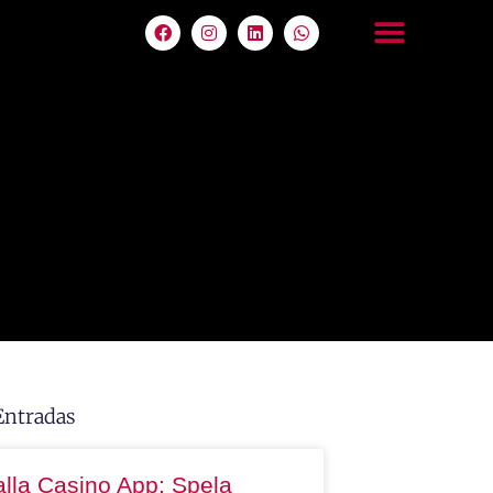
Entradas
alla Casino App: Spela