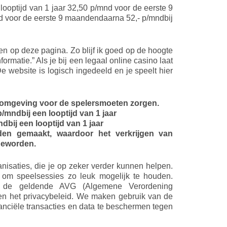
ooptijd van 1 jaar 32,50 p/mnd voor de eerste 9
nd voor de eerste 9 maandendaarna 52,- p/mndbij
en op deze pagina. Zo blijf ik goed op de hoogte
formatie.” Als je bij een legaal online casino laat
 De website is logisch ingedeeld en je speelt hier
 gokomgeving voor de spelersmoeten zorgen.
mndbij een looptijd van 1 jaar
bij een looptijd van 1 jaar
en gemaakt, waardoor het verkrijgen van
 geworden.
nisaties, die je op zeker verder kunnen helpen.
 om speelsessies zo leuk mogelijk te houden.
t de geldende AVG (Algemene Verordening
en het privacybeleid. We maken gebruik van de
anciële transacties en data te beschermen tegen