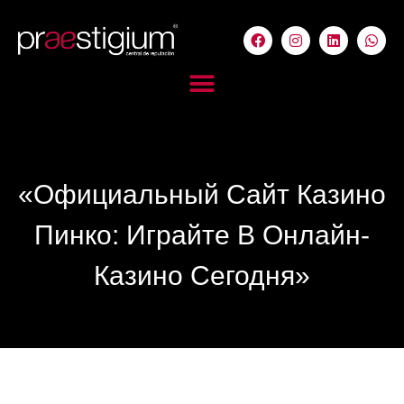
«Официальный Сайт Казино
Пинко: Играйте В Онлайн-
Казино Сегодня»