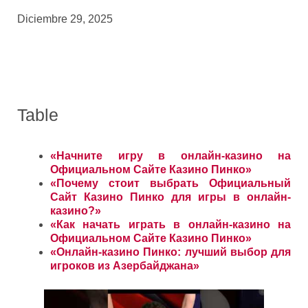
Diciembre 29, 2025
Table
«Начните игру в онлайн-казино на
Официальном Сайте Казино Пинко»
«Почему стоит выбрать Официальный
Сайт Казино Пинко для игры в онлайн-
казино?»
«Как начать играть в онлайн-казино на
Официальном Сайте Казино Пинко»
«Онлайн-казино Пинко: лучший выбор для
игроков из Азербайджана»