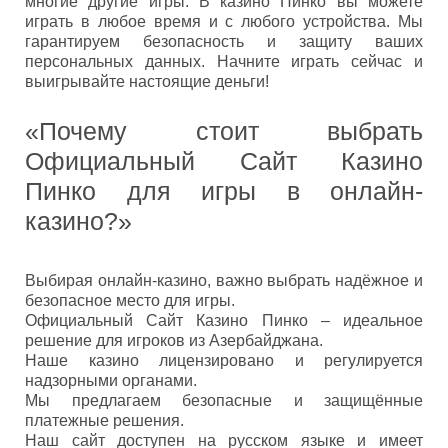
многие другие игры. В казино Пинко вы можете
играть в любое время и с любого устройства. Мы
гарантируем безопасность и защиту ваших
персональных данных. Начните играть сейчас и
выигрывайте настоящие деньги!
«Почему стоит выбрать
Официальный Сайт Казино
Пинко для игры в онлайн-
казино?»
Выбирая онлайн-казино, важно выбрать надёжное и
безопасное место для игры.
Официальный Сайт Казино Пинко – идеальное
решение для игроков из Азербайджана.
Наше казино лицензировано и регулируется
надзорными органами.
Мы предлагаем безопасные и защищённые
платежные решения.
Наш сайт доступен на русском языке и имеет