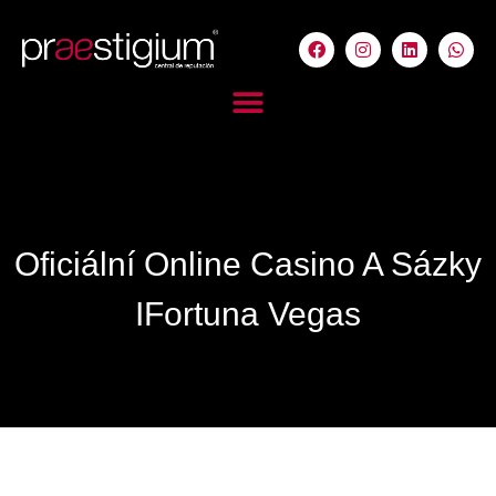
Oficiální Online Casino A Sázky
IFortuna Vegas