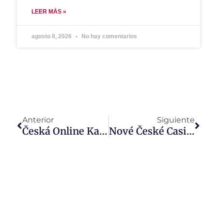
LEER MÁS »
agosto 8, 2026
No hay comentarios
Anterior
Siguiente
Česká Online Kasina S Oficiální Licencí
Nové České Casino Online 2026 ️ Přehled