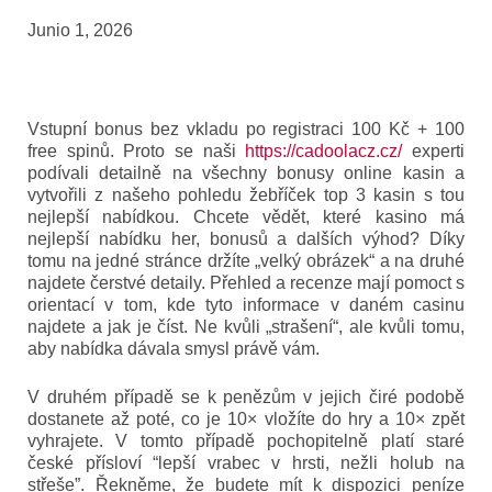
Junio 1, 2026
Vstupní bonus bez vkladu po registraci 100 Kč + 100
free spinů. Proto se naši
https://cadoolacz.cz/
experti
podívali detailně na všechny bonusy online kasin a
vytvořili z našeho pohledu žebříček top 3 kasin s tou
nejlepší nabídkou. Chcete vědět, které kasino má
nejlepší nabídku her, bonusů a dalších výhod? Díky
tomu na jedné stránce držíte „velký obrázek“ a na druhé
najdete čerstvé detaily. Přehled a recenze mají pomoct s
orientací v tom, kde tyto informace v daném casinu
najdete a jak je číst. Ne kvůli „strašení“, ale kvůli tomu,
aby nabídka dávala smysl právě vám.
V druhém případě se k penězům v jejich čiré podobě
dostanete až poté, co je 10× vložíte do hry a 10× zpět
vyhrajete. V tomto případě pochopitelně platí staré
české přísloví “lepší vrabec v hrsti, nežli holub na
střeše”. Řekněme, že budete mít k dispozici peníze