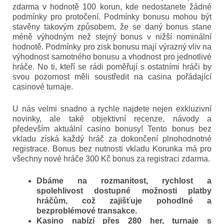
zdarma v hodnotě 100 korun, kde nedostanete žádné
podmínky pro protočení. Podmínky bonusu mohou být
stavěny takovým způsobem, že se daný bonus stane
méně výhodným než stejný bonus v nižší nominální
hodnotě. Podmínky pro zisk bonusu mají výrazný vliv na
výhodnost samotného bonusu a vhodnost pro jednotlivé
hráče. No ti, kteří se rádi poměřují s ostatními hráči by
svou pozornost měli soustředit na casina pořádající
casinové turnaje.
U nás velmi snadno a rychle najdete nejen exkluzivní
novinky, ale také objektivní recenze, návody a
především aktuální casino bonusy! Tento bonus bez
vkladu získá každý hráč za dokončení plnohodnotné
registrace. Bonus bez nutnosti vkladu Korunka má pro
všechny nové hráče 300 Kč bonus za registraci zdarma.
Dbáme na rozmanitost, rychlost a
spolehlivost dostupné možnosti platby
hráčům, což zajišťuje pohodlné a
bezproblémové transakce.
Kasino nabízí přes 280 her, turnaje s