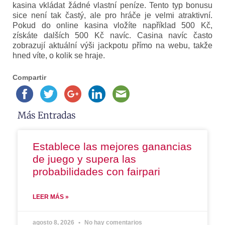
kasina vkládat žádné vlastní peníze. Tento typ bonusu
sice není tak častý, ale pro hráče je velmi atraktivní.
Pokud do online kasina vložíte například 500 Kč,
získáte dalších 500 Kč navíc. Casina navíc často
zobrazují aktuální výši jackpotu přímo na webu, takže
hned víte, o kolik se hraje.
Compartir
Más Entradas
Establece las mejores ganancias
de juego y supera las
probabilidades con fairpari
LEER MÁS »
agosto 8, 2026
No hay comentarios