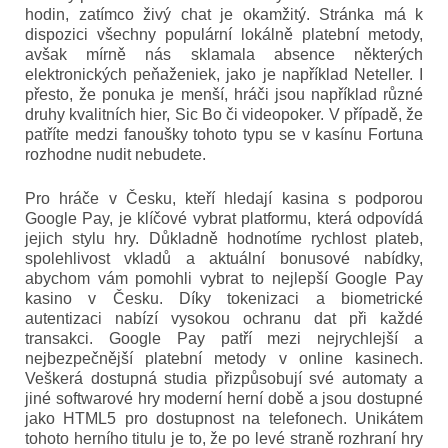
hodin, zatímco živý chat je okamžitý. Stránka má k
dispozici všechny populární lokálně platební metody,
avšak mírně nás sklamala absence některých
elektronických peňaženiek, jako je například Neteller. I
přesto, že ponuka je menší, hráči jsou například různé
druhy kvalitních hier, Sic Bo či videopoker. V případě, že
patříte medzi fanoušky tohoto typu se v kasínu Fortuna
rozhodne nudit nebudete.
Pro hráče v Česku, kteří hledají kasina s podporou
Google Pay, je klíčové vybrat platformu, která odpovídá
jejich stylu hry. Důkladně hodnotíme rychlost plateb,
spolehlivost vkladů a aktuální bonusové nabídky,
abychom vám pomohli vybrat to nejlepší Google Pay
kasino v Česku. Díky tokenizaci a biometrické
autentizaci nabízí vysokou ochranu dat při každé
transakci. Google Pay patří mezi nejrychlejší a
nejbezpečnější platební metody v online kasinech.
Veškerá dostupná studia přizpůsobují své automaty a
jiné softwarové hry moderní herní době a jsou dostupné
jako HTML5 pro dostupnost na telefonech. Unikátem
tohoto herního titulu je to, že po levé straně rozhraní hry