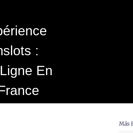
périence
slots :
Ligne En
 France
Más 