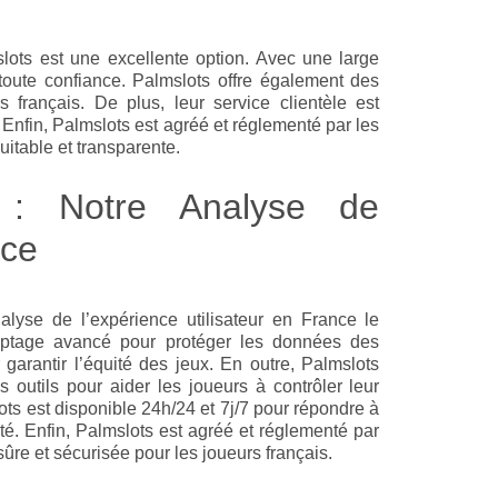
lots est une excellente option. Avec une large
toute confiance. Palmslots offre également des
 français. De plus, leur service clientèle est
 Enfin, Palmslots est agréé et réglementé par les
uitable et transparente.
s : Notre Analyse de
nce
alyse de l’expérience utilisateur en France le
ryptage avancé pour protéger les données des
 garantir l’équité des jeux. En outre, Palmslots
s outils pour aider les joueurs à contrôler leur
lots est disponible 24h/24 et 7j/7 pour répondre à
ité. Enfin, Palmslots est agréé et réglementé par
ûre et sécurisée pour les joueurs français.