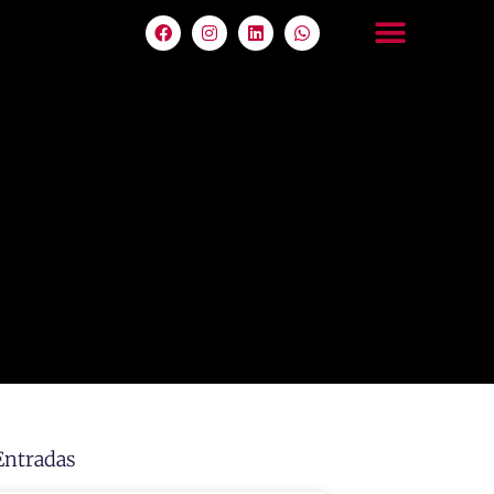
Entradas