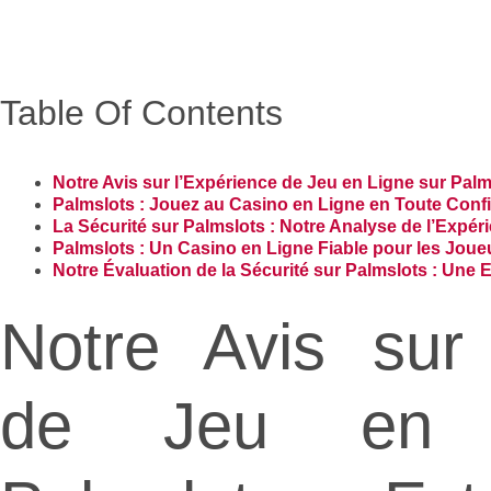
Table Of Contents
Notre Avis sur l’Expérience de Jeu en Ligne sur Palm
Palmslots : Jouez au Casino en Ligne en Toute Conf
La Sécurité sur Palmslots : Notre Analyse de l’Expéri
Palmslots : Un Casino en Ligne Fiable pour les Joue
Notre Évaluation de la Sécurité sur Palmslots : Une
Notre Avis sur 
de Jeu en 