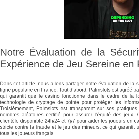
Notre Évaluation de la Sécur
Expérience de Jeu Sereine en
Dans cet article, nous allons partager notre évaluation de la 
ligne populaire en France. Tout d’abord, Palmslots est agréé pa
qui garantit que le casino fonctionne dans le cadre de la lo
technologie de cryptage de pointe pour protéger les informa
Troisièmement, Palmslots est transparent sur ses pratiques 
nombres aléatoires certifié pour assurer l’équité des jeux.
clientèle disponible 24h/24 et 7j/7 pour aider les joueurs en 
stricte contre la fraude et le jeu des mineurs, ce qui garanti
tous les joueurs français.