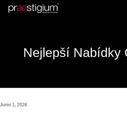
Nejlepší Nabídky 
Junio 1, 2026