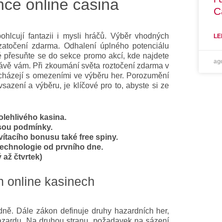
nce online casina
C
hlcují fantazii i mysli hráčů. Výběr vhodných
LE
 zatočení zdarma. Odhalení úplného potenciálu
oté přesuňte se do sekce promo akcí, kde najdete
ag
rávě vám. Při zkoumání světa roztočení zdarma v
přicházejí s omezeními ve výběru her. Porozumění
azení a výběru, je klíčové pro to, abyste si ze
olehlivého kasina.
 jsou podmínky.
ítacího bonusu také free spiny.
 technologie od prvního dne.
 až čtvrtek)
 online kasinech
vědně. Dále zákon definuje druhy hazardních her,
hazardu. Na druhou stranu, požadavek na sázení