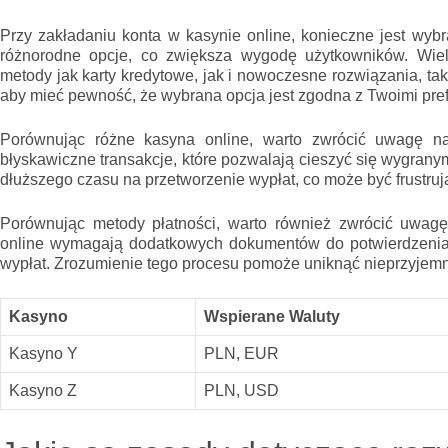
Przy zakładaniu konta w kasynie online, konieczne jest wybra
różnorodne opcje, co zwiększa wygodę użytkowników. Wiel
metody jak karty kredytowe, jak i nowoczesne rozwiązania, taki
aby mieć pewność, że wybrana opcja jest zgodna z Twoimi pre
Porównując różne kasyna online, warto zwrócić uwagę na 
błyskawiczne transakcje, które pozwalają cieszyć się wygra
dłuższego czasu na przetworzenie wypłat, co może być frustruj
Porównując metody płatności, warto również zwrócić uwagę 
online wymagają dodatkowych dokumentów do potwierdzenia 
wypłat. Zrozumienie tego procesu pomoże uniknąć nieprzyjem
Kasyno
Wspierane Waluty
Kasyno Y
PLN, EUR
Kasyno Z
PLN, USD