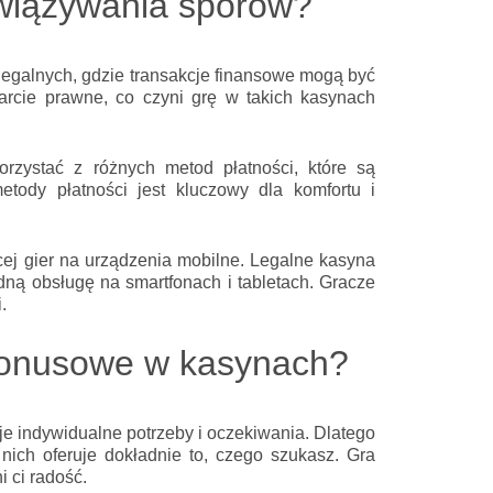
związywania sporów?
elegalnych, gdzie transakcje finansowe mogą być
arcie prawne, co czyni grę w takich kasynach
rzystać z różnych metod płatności, które są
tody płatności jest kluczowy dla komfortu i
ęcej gier na urządzenia mobilne. Legalne kasyna
ną obsługę na smartfonach i tabletach. Gracze
.
 bonusowe w kasynach?
woje indywidualne potrzeby i oczekiwania. Dlatego
 nich oferuje dokładnie to, czego szukasz. Gra
 ci radość.