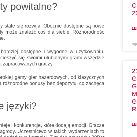
rty powitalne?
C
2
zy stale się rozwija. Obecnie dostępne są nowe
LE
żdy może znaleźć coś dla siebie. Różnorodność
ne.
ag
 bardziej dostępne i wygodne w użytkowaniu.
cieszyć się swoimi ulubionymi grami wszędzie
la zapracowanych graczy.
2
erokiej gamy gier hazardowych, od klasycznych
G
ją różnorodne bonusy bez depozytu, co zachęca
G
M
G
e języki?
R
LE
ieje i konkurencje, które dodają emocji. Gracze
nagrody. Uczestnictwo w takich wydarzeniach to