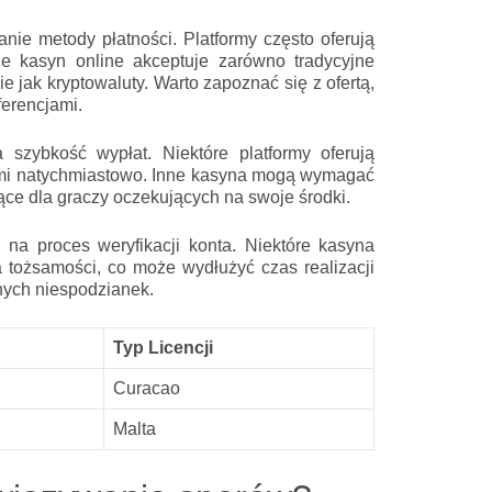
nie metody płatności. Platformy często oferują
e kasyn online akceptuje zarówno tradycyjne
e jak kryptowaluty. Warto zapoznać się z ofertą,
ferencjami.
szybkość wypłat. Niektóre platformy oferują
nymi natychmiastowo. Inne kasyna mogą wymagać
ące dla graczy oczekujących na swoje środki.
na proces weryfikacji konta. Niektóre kasyna
tożsamości, co może wydłużyć czas realizacji
nych niespodzianek.
Typ Licencji
Curacao
Malta