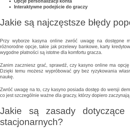
Opcje personalizacji konta
Interaktywne podejście do graczy
Jakie są najczęstsze błędy pop
Przy wyborze kasyna online zwróć uwagę na dostępne me
różnorodne opcje, takie jak przelewy bankowe, karty kredytowe
wygodne płatności są istotne dla komfortu gracza.
Zanim zaczniesz grać, sprawdź, czy kasyno online ma opcję
Dzięki temu możesz wypróbować gry bez ryzykowania własn
naukę.
Zwróć uwagę na to, czy kasyno posiada dostęp do wersji demo 
co jest szczególnie ważne dla graczy, którzy dopiero zaczynaj
Jakie są zasady dotyczące 
stacjonarnych?