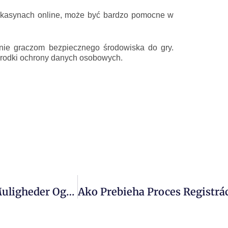
 w kasynach online, może być bardzo pomocne w
nie graczom bezpiecznego środowiska do gry.
środki ochrony danych osobowych.
Spil Gambling Fuldstændig Oversigt Over Muligheder Og Strategier