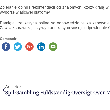
Zbieranie opinii i rekomendacji od znajomych, którzy grają
wyborze właściwej platformy.
Pamiętaj, że kasyna online są odpowiedzialne za zapewnie
Zawsze sprawdzaj, czy wybrane kasyno stosuje odpowiednie 
Compartir
Anterior