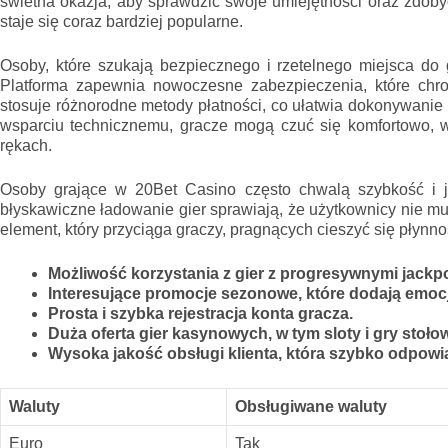
świetna okazja, aby sprawdzić swoje umiejętności oraz zdob
staje się coraz bardziej popularne.
Osoby, które szukają bezpiecznego i rzetelnego miejsca do
Platforma zapewnia nowoczesne zabezpieczenia, które chr
stosuje różnorodne metody płatności, co ułatwia dokonywanie 
wsparciu technicznemu, gracze mogą czuć się komfortowo, w
rękach.
Osoby grające w 20Bet Casino często chwalą szybkość i j
błyskawiczne ładowanie gier sprawiają, że użytkownicy nie mu
element, który przyciąga graczy, pragnących cieszyć się płynno
Możliwość korzystania z gier z progresywnymi jackp
Interesujące promocje sezonowe, które dodają emocj
Prosta i szybka rejestracja konta gracza.
Duża oferta gier kasynowych, w tym sloty i gry stoło
Wysoka jakość obsługi klienta, która szybko odpowi
Waluty
Obsługiwane waluty
Euro
Tak