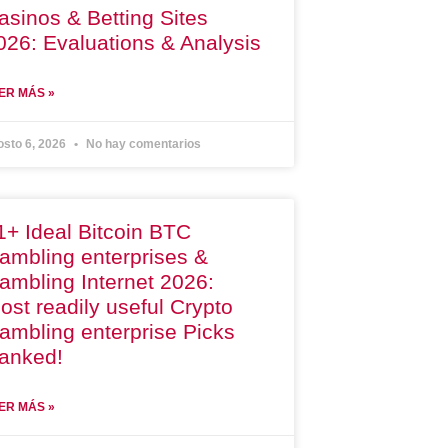
asinos & Betting Sites
026: Evaluations & Analysis
ER MÁS »
osto 6, 2026
No hay comentarios
1+ Ideal Bitcoin BTC
ambling enterprises &
ambling Internet 2026:
ost readily useful Crypto
ambling enterprise Picks
anked!
ER MÁS »