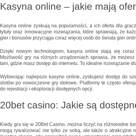
Kasyna online – jakie mają ofe
Kasyna online zyskują na popularności, a ich oferta dla grac
tytuły oraz innowacyjne rozwiązania, które sprawiają, że ka
gier i bonusów przyciąga coraz więcej osób do świata gier onli
Dzięki nowym technologiom, kasyna online stają się coraz
Możliwość gry na różnych urządzeniach sprawia, że możesz 
tam, gdzie masz dostęp do internetu. To idealne rozwiązanie d
Wybierając najlepsze kasyno online, zyskujesz dostęp do sz
slotów po nowoczesne gry stołowe. Platformy te często oferu
do rejestracji i eksploracji dostępnych opcji.
20bet casino: Jakie są dostępn
Kiedy gra się w 20Bet Casino, można liczyć na różnorodne turn
mogą rywalizować nie tylko ze sobą, ale także o atrakcyjne 