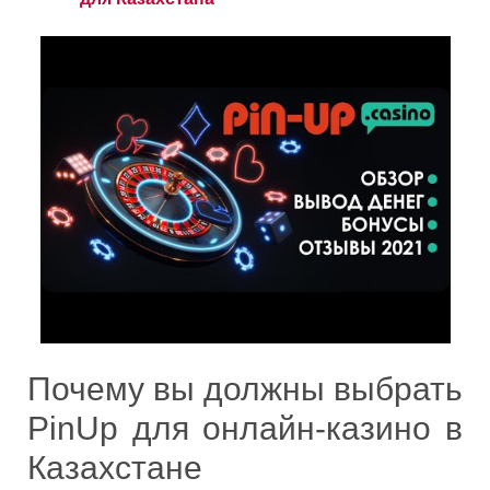
Почему вы должны выбрать
PinUp для онлайн-казино в
Казахстане