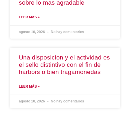
sobre lo mas agradable
LEER MÁS »
agosto 10, 2026
No hay comentarios
Una disposicion y el actividad es
el sello distintivo con el fin de
harbors o bien tragamonedas
LEER MÁS »
agosto 10, 2026
No hay comentarios