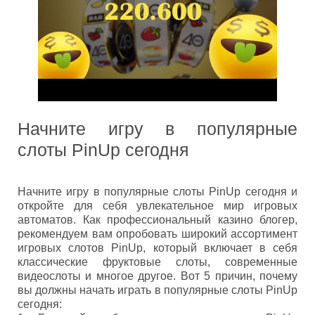
Начните игру в популярные
слоты PinUp сегодня
Начните игру в популярные слоты PinUp сегодня и
откройте для себя увлекательное мир игровых
автоматов. Как профессиональный казино блогер,
рекомендуем вам опробовать широкий ассортимент
игровых слотов PinUp, который включает в себя
классические фруктовые слоты, современные
видеослоты и многое другое. Вот 5 причин, почему
вы должны начать играть в популярные слоты PinUp
сегодня: