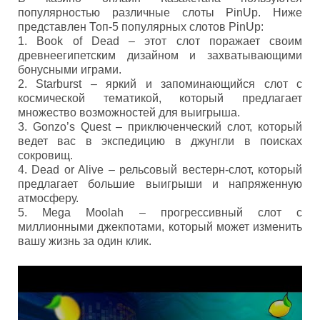
популярностью различные слоты PinUp. Ниже
представлен Топ-5 популярных слотов PinUp:
1. Book of Dead – этот слот поражает своим
древнеегипетским дизайном и захватывающими
бонусными играми.
2. Starburst – яркий и запоминающийся слот с
космической тематикой, который предлагает
множество возможностей для выигрыша.
3. Gonzo’s Quest – приключенческий слот, который
ведет вас в экспедицию в джунгли в поисках
сокровищ.
4. Dead or Alive – рельсовый вестерн-слот, который
предлагает большие выигрыши и напряженную
атмосферу.
5. Mega Moolah – прогрессивный слот с
миллионными джекпотами, который может изменить
вашу жизнь за один клик.