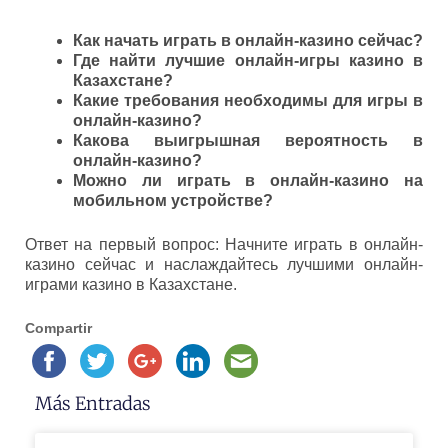
Как начать играть в онлайн-казино сейчас?
Где найти лучшие онлайн-игры казино в
Казахстане?
Какие требования необходимы для игры в
онлайн-казино?
Какова выигрышная вероятность в
онлайн-казино?
Можно ли играть в онлайн-казино на
мобильном устройстве?
Ответ на первый вопрос: Начните играть в онлайн-
казино сейчас и наслаждайтесь лучшими онлайн-
играми казино в Казахстане.
Compartir
Más Entradas