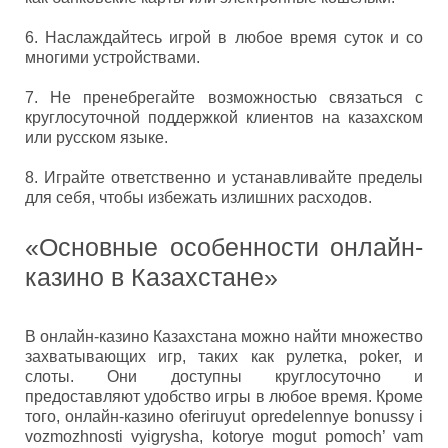
6. Наслаждайтесь игрой в любое время суток и со
многими устройствами.
7. Не пренебрегайте возможностью связаться с
круглосуточной поддержкой клиентов на казахском
или русском языке.
8. Играйте ответственно и устанавливайте пределы
для себя, чтобы избежать излишних расходов.
«Основные особенности онлайн-
казино в Казахстане»
В онлайн-казино Казахстана можно найти множество
захватывающих игр, таких как рулетка, poker, и
слоты. Они доступны круглосуточно и
предоставляют удобство игры в любое время. Кроме
того, онлайн-казино oferiruyut opredelennye bonussy i
vozmozhnosti vyigrysha, kotorye mogut pomoch’ vam