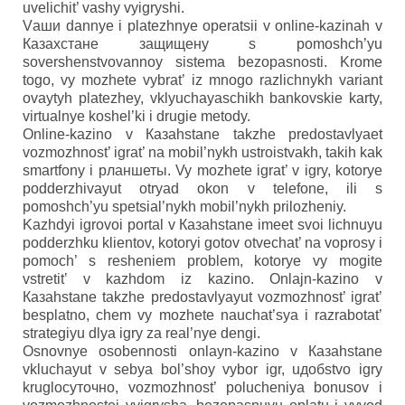
uvelichit’ vashy vyigryshi.
Vаши dannye i platezhnye operatsii v online-kazinah v
Казахстане защищенy s pomoshch’yu
sovershenstvovannoy sistema bezopasnosti. Krome
togo, vy mozhete vybrat’ iz mnogo razlichnykh variant
ovaytyh platezhey, vklyuchayaschikh bankovskie karty,
virtualnye koshel’ki i drugie metody.
Online-kazino v Казаhstane takzhe predostavlyaet
vozmozhnost’ igrat’ na mobil’nykh ustroistvakh, takih kak
smartfony i pланшеты. Vy mozhete igrat’ v igry, kotorye
podderzhivayut otryad okon v telefone, ili s
pomoshch’yu spetsial’nykh mobil’nykh prilozheniy.
Kazhdyi igrovoi portal v Казаhstane imeet svoi lichnuyu
podderzhku klientov, kotoryi gotov otvechat’ na voprosy i
pomoch’ s resheniem problem, kotorye vy mogite
vstretit’ v kazhdom iz kazino. Onlajn-kazino v
Казаhstane takzhe predostavlyayut vozmozhnost’ igrat’
besplatno, chem vy mozhete nauchat’sya i razrabotat’
strategiyu dlya igry za real’nye dengi.
Osnovnye osobennosti onlayn-kazino v Казаhstane
vkluchayut v sebya bol’shoy vybor igr, uдобstvo igry
krugloсуточно, vozmozhnost’ polucheniya bonusov i