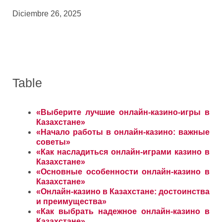
Diciembre 26, 2025
Table
«Выберите лучшие онлайн-казино-игры в
Казахстане»
«Начало работы в онлайн-казино: важные
советы»
«Как насладиться онлайн-играми казино в
Казахстане»
«Основные особенности онлайн-казино в
Казахстане»
«Онлайн-казино в Казахстане: достоинства
и преимущества»
«Как выбрать надежное онлайн-казино в
Казахстане»