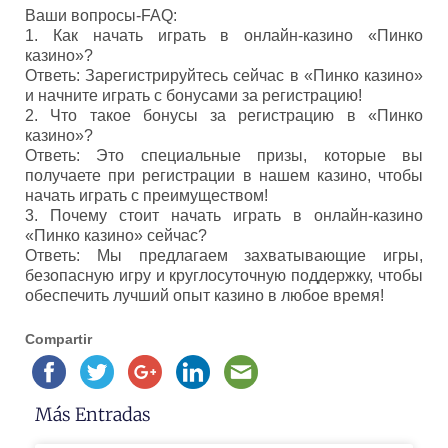
Ваши вопросы-FAQ:
1. Как начать играть в онлайн-казино «Пинко
казино»?
Ответь: Зарегистрируйтесь сейчас в «Пинко казино»
и начните играть с бонусами за регистрацию!
2. Что такое бонусы за регистрацию в «Пинко
казино»?
Ответь: Это специальные призы, которые вы
получаете при регистрации в нашем казино, чтобы
начать играть с преимуществом!
3. Почему стоит начать играть в онлайн-казино
«Пинко казино» сейчас?
Ответь: Мы предлагаем захватывающие игры,
безопасную игру и круглосуточную поддержку, чтобы
обеспечить лучший опыт казино в любое время!
Compartir
Más Entradas