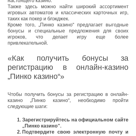
настоящего казино.
Также здесь можно найти широкий ассортимент
игровых автоматов и классических карточных игр,
таких как покер и блэкджек.
Кроме того, „Пинко казино“ предлагает выгодные
бонусы и специальные предложения для своих
игроков, что делает игру еще более
привлекательной.
«Как получить бонусы за
регистрацию в онлайн-казино
„Пинко казино“»
Чтобы получить бонусы за регистрацию в онлайн-
казино „Пинко казино“, необходимо пройти
следующие шаги:
Зарегистрируйтесь на официальном сайте
„Пинко казино“.
Подтвердите свою электронную почту и