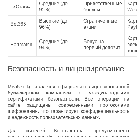
Средние (до
Приветственные
Карт
1xСтавка
95%)
бонусы
Web
Высокие (до
Ограниченные
Кар
Bet365
96%)
акции
PayP
Кар
Средние (до
Бонус на
Parimatch
эле
94%)
первый депозит
кош
Безопасность и лицензирование
Мелбет kg является официально лицензированной
букмекерской компанией с международными
сертификатами безопасности. Все операции на
сайте защищены современными протоколами
шифрования, что гарантирует конфиденциальность
и надежность пользовательских данных.
Для жителей Кыргызстана предусмотрены
легальные способы регистрации и использования