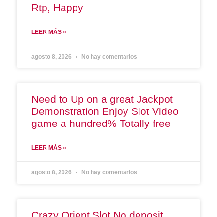
Rtp, Happy
LEER MÁS »
agosto 8, 2026
No hay comentarios
Need to Up on a great Jackpot
Demonstration Enjoy Slot Video
game a hundred% Totally free
LEER MÁS »
agosto 8, 2026
No hay comentarios
Crazy Orient Slot No deposit