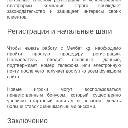
платформы. Компания строго соблюдает
законодательство и защищает интересы своих
клиентов.
Регистрация и начальные шаги
Чтобы начать работу с Мелбет kg, необходимо
пройти простую процедуру регистрации.
Пользователь вводит основные данные,
подтверждает номер телефона или электронную
почту, после чего получает доступ ко всем функциям
сайта.
Новые игроки могут воспользоваться
приветственным бонусом, который существенно
увеличит стартовый капитал и позволит делать
больше ставок с минимальными рисками.
Заключение