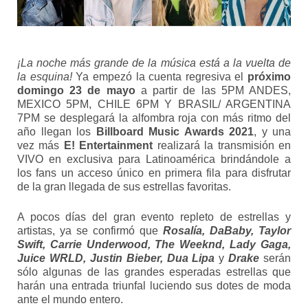
¡La noche más grande de la música está a la vuelta de
la esquina!
Ya empezó la cuenta regresiva el
próximo
domingo 23 de mayo
a partir de las 5PM ANDES,
MEXICO 5PM, CHILE 6PM Y BRASIL/ ARGENTINA
7PM se desplegará la alfombra roja con más ritmo del
año llegan los
Billboard Music Awards 2021
, y una
vez más
E! Entertainment
realizará la transmisión en
VIVO en exclusiva para Latinoamérica brindándole a
los fans un acceso único en primera fila para disfrutar
de la gran llegada de sus estrellas favoritas.
A pocos días del gran evento repleto de estrellas y
artistas, ya se confirmó que
Rosalía,
DaBaby, Taylor
Swift, Carrie Underwood, The Weeknd, Lady Gaga,
Juice WRLD, Justin Bieber, Dua Lipa
y
Drake
serán
sólo algunas de las grandes esperadas estrellas que
harán una entrada triunfal luciendo sus dotes de moda
ante el mundo entero.