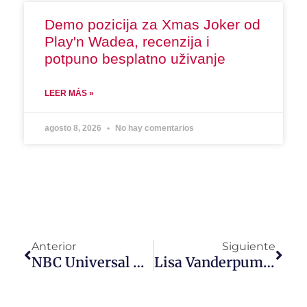
Demo pozicija za Xmas Joker od
Play'n Wadea, recenzija i
potpuno besplatno uživanje
LEER MÁS »
agosto 8, 2026
No hay comentarios
Anterior
Siguiente
NBC Universal Logra Crecimiento De Doble Dígitos En La Región
Lisa Vanderpump Llega A Latinoamérica Con ¨Overserved With Lisa Vanderpump¨