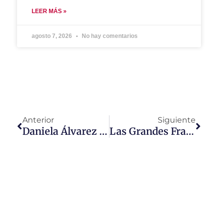
LEER MÁS »
agosto 7, 2026
No hay comentarios
Anterior
Siguiente
Daniela Álvarez Comienza El Rodaje De Escuela Imparables
Las Grandes Franquicias De Dick Wolf Se Despiden De Universal TV