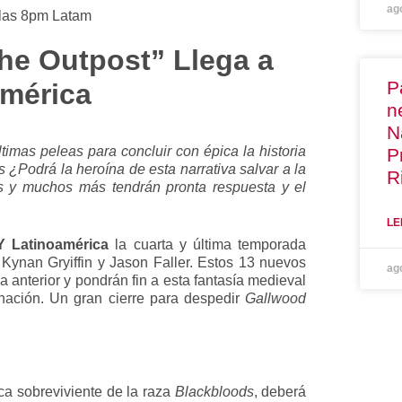
ag
 las 8pm Latam
The Outpost”
Llega a
P
américa
n
N
ltimas peleas para concluir con épica la historia
P
s ¿Podrá la heroína de esta narrativa salvar a la
R
s y muchos más tendrán pronta respuesta y el
LE
Y
Latinoamérica
la cuarta y última temporada
 Kynan Gryiffin y Jason Faller. Estos 13 nuevos
ag
a anterior y pondrán fin a esta fantasía medieval
nación. Un gran cierre para despedir
Gallwood
ca sobreviviente de la raza
Blackbloods
, deberá