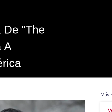
 De “The
a A
rica
Más 
V