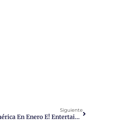
Siguiente
Estrenos Que Trae A Latinoamérica En Enero E! Entertainment