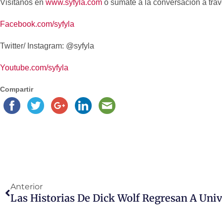
Visítanos en
www.syfyla.com
o súmate a la conversación a trav
Facebook.com/syfyla
Twitter/ Instagram: @syfyla
Youtube.com/syfyla
Compartir
Anterior
Las Historias De Dick Wolf Regresan A Uni