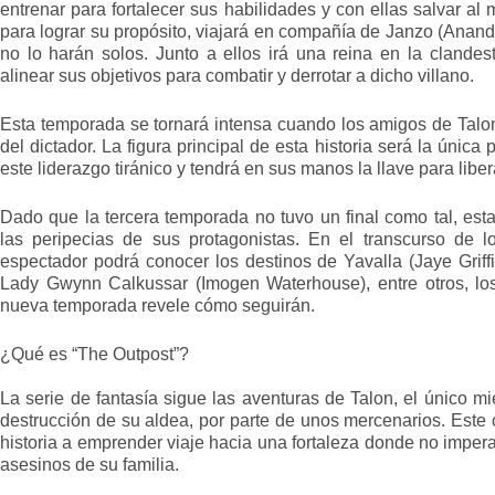
entrenar para fortalecer sus habilidades y con ellas salvar al
para lograr su propósito, viajará en compañía de Janzo (Anand 
no lo harán solos. Junto a ellos irá una reina en la clandest
alinear sus objetivos para combatir y derrotar a dicho villano.
Esta temporada se tornará intensa cuando los amigos de Talo
del dictador. La figura principal de esta historia será la únic
este liderazgo tiránico y tendrá en sus manos la llave para liber
Dado que la tercera temporada no tuvo un final como tal, est
las peripecias de sus protagonistas. En el transcurso de 
espectador podrá conocer los destinos de Yavalla (Jaye Griff
Lady Gwynn Calkussar (Imogen Waterhouse), entre otros, lo
nueva temporada revele cómo seguirán.
¿Qué es “The Outpost”?
La serie de fantasía sigue las aventuras de Talon, el único m
destrucción de su aldea, por parte de unos mercenarios. Este 
historia a emprender viaje hacia una fortaleza donde no impera l
asesinos de su familia.