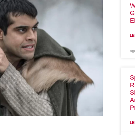
W
G
E
LE
ag
S
R
S
A
P
LE