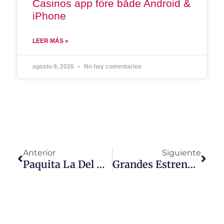
Casinos app före både Android &
iPhone
LEER MÁS »
agosto 9, 2026
No hay comentarios
Anterior
Siguiente
Paquita La Del Barrio Será Galardonada Con El ¨Premio Billboard Trayectoria Artística¨
Grandes Estrenos Y Alfombras Rojas De E! Entertainment En Septiembre