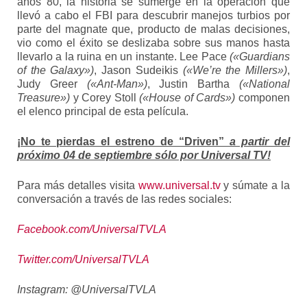
años 80, la historia se sumerge en la operación que
llevó a cabo el FBI para descubrir manejos turbios por
parte del magnate que, producto de malas decisiones,
vio como el éxito se deslizaba sobre sus manos hasta
llevarlo a la ruina en un instante. Lee Pace
(«Guardians
of the Galaxy»)
, Jason Sudeikis
(«We’re the Millers»)
,
Judy Greer
(«Ant-Man»)
, Justin Bartha
(«National
Treasure»)
y Corey Stoll
(«House of Cards»)
componen
el elenco principal de esta película.
¡No te pierdas
el estreno de “Driven”
a partir del
próximo 04 de septiembre sólo por Universal TV!
Para más detalles visita
www.universal.tv
y súmate a la
conversación a través de las redes sociales:
Facebook.com/UniversalTVLA
Twitter.com/UniversalTVLA
Instagram: @UniversalTVLA