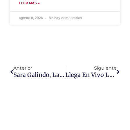
LEER MÁS »
agosto 8, 2026
No hay comentarios
Anterior
Siguiente
Sara Galindo, Laura Tobón Y Alex Córdova Se Unen A Angie Taddei En La Nueva Temporada De “Cámbiame El Look”
Llega En Vivo La Alfombra Roja E! Premios Emmy 2019