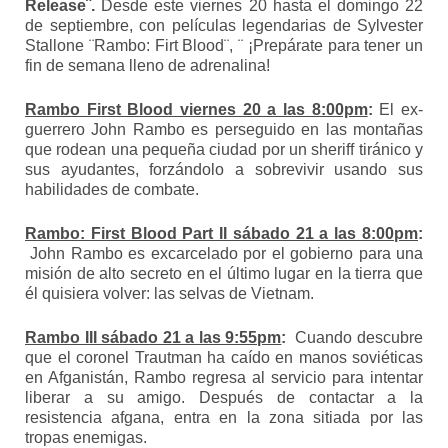
Release¨
.
Desde este viernes 20 hasta el domingo 22
de septiembre, con películas legendarias de Sylvester
Stallone ¨Rambo: Firt Blood¨, ¨ ¡Prepárate para tener un
fin de semana lleno de adrenalina!
Rambo First Blood viernes 20 a las 8:00pm
:
El ex-
guerrero John Rambo es perseguido en las montañas
que rodean una pequeña ciudad por un sheriff tiránico y
sus ayudantes, forzándolo a sobrevivir usando sus
habilidades de combate.
Rambo: First Blood Part II sábado 21 a las 8:00pm
:
John Rambo es excarcelado por el gobierno para una
misión de alto secreto en el último lugar en la tierra que
él quisiera volver: las selvas de Vietnam.
Rambo III sábado 21 a las 9:55pm
:
Cuando descubre
que el coronel Trautman ha caído en manos soviéticas
en Afganistán, Rambo regresa al servicio para intentar
liberar a su amigo. Después de contactar a la
resistencia afgana, entra en la zona sitiada por las
tropas enemigas.