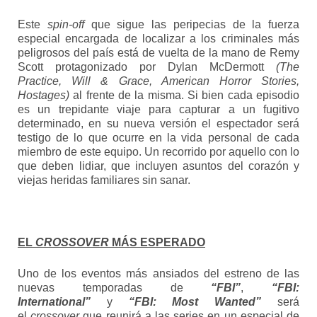
Este
spin-off
que sigue las peripecias de la fuerza
especial encargada de localizar a los criminales más
peligrosos del país está de vuelta de la mano de Remy
Scott protagonizado por Dylan McDermott
(The
Practice, Will & Grace, American Horror Stories,
Hostages)
al frente de la misma. Si bien cada episodio
es un trepidante viaje para capturar a un fugitivo
determinado, en su nueva versión el espectador será
testigo de lo que ocurre en la vida personal de cada
miembro de este equipo. Un recorrido por aquello con lo
que deben lidiar, que incluyen asuntos del corazón y
viejas heridas familiares sin sanar.
EL
CROSSOVER
MÁS ESPERADO
Uno de los eventos más ansiados del estreno de las
nuevas temporadas de
“FBI”
,
“FBI:
International”
y
“FBI: Most Wanted”
será
el
crossover
que reunirá a las series en un especial de