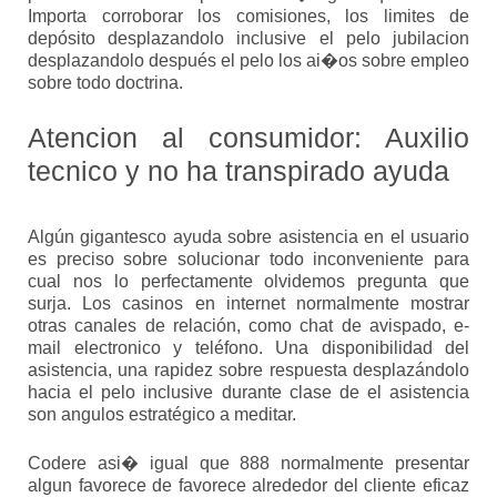
Importa corroborar los comisiones, los limites de
depósito desplazandolo inclusive el pelo jubilacion
desplazandolo después el pelo los ai�os sobre empleo
sobre todo doctrina.
Atencion al consumidor: Auxilio
tecnico y no ha transpirado ayuda
Algún gigantesco ayuda sobre asistencia en el usuario
es preciso sobre solucionar todo inconveniente para
cual nos lo perfectamente olvidemos pregunta que
surja. Los casinos en internet normalmente mostrar
otras canales de relación, como chat de avispado, e-
mail electronico y teléfono. Una disponibilidad del
asistencia, una rapidez sobre respuesta desplazándolo
hacia el pelo inclusive durante clase de el asistencia
son angulos estratégico a meditar.
Codere asi� igual que 888 normalmente presentar
algun favorece de favorece alrededor del cliente eficaz