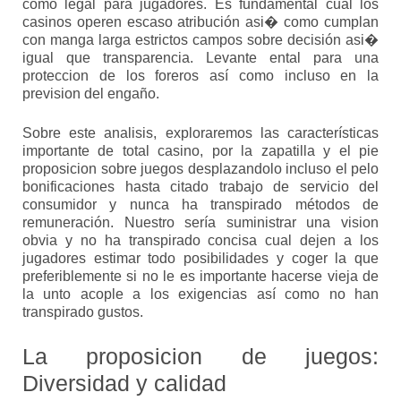
como legal para jugadores. Es fundamental cual los
casinos operen escaso atribución asi� como cumplan
con manga larga estrictos campos sobre decisión asi�
igual que transparencia. Levante ental para una
proteccion de los foreros así­ como incluso en la
prevision del engaño.
Sobre este analisis, exploraremos las características
importante de total casino, por la zapatilla y el pie
proposicion sobre juegos desplazandolo incluso el pelo
bonificaciones hasta citado trabajo de servicio del
consumidor y nunca ha transpirado métodos de
remuneración. Nuestro serí­a suministrar una vision
obvia y no ha transpirado concisa cual dejen a los
jugadores estimar todo posibilidades y coger la que
preferiblemente si no le es importante hacerse vieja de
la unto acople a los exigencias así­ como no han
transpirado gustos.
La proposicion de juegos:
Diversidad y calidad