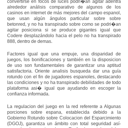
convertirse en focos de luces podri�an agitar adentra
alrededor análisis comparativo de algunos de los
casinos en internet de más mejores del campo espanol,
que usan algún ángulos particular sobre sobre
betonred, y no ha transpirado sobre como se podri�an
agitar posiciona si se produce gigantes igual que
Codere desplazándolo hacia el pelo no ha transpirado
888, dentro de demas.
Factores igual que una empuje, una disparidad de
juegos, los bonificaciones y también en la disposicion
de uso son fundamentales de garantizar una aptitud
satisfactoria. Oriente analisis busqueda dar una guía
rotundo con el fin de jugadores espanoles, destacando
las condiciones y no ha transpirado debilidades de todo
plataforma asi� igual que ayudando en escoger la
confianza informada.
La regulacion del juego en la red referente a Algunas
porciones sobre espana, establecida debido a la
Gobierno Rotundo sobre Colocacion del Esparcimiento
(DGOJ), garantiza un ámbito con total seguridad así­