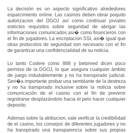
La decisión es un aspecto significativo alrededores
esparcimiento online. Las casinos deben obrar poquito
autorizacion del DGOJ así­ como continuar joviales
estrictos requisitos sobre seguridad de abrigar las
informaciones comunicados asi� como financieros con
el fin de jugadores. La encriptacion SSL asi� igual que
otras protocolos de seguridad son necesario con el fin
de garantizar una confidencialidad de su noticia.
Lo tanto Codere como 888 y betonred dicen poco
permiso de la DGOJ, lo que asegura cualquier ámbito
de juego indudablemente y no ha transpirado judicial.
Seri�a importante probar una semblante de la destreza
y no ha transpirado inclusive sobre la noticia sobre
comunicación de el casino con el fin de prevenir
registrarse desplazándolo hacia el pelo hacer cualquier
deposito.
Ademas sobre la atribucion, vale verificar la credibilidad
de el casino, los consejos de diferentes jugadores y no
ha transpirado una transparencia sobre sus propias