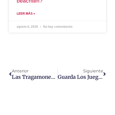
beachten?
LEER MÁS »
agosto 6, 2026
No hay comentarios
Anterior
Siguiente
Las Tragamonedas Son, Efectivamente, Algunos De Los Juegos De Más Utilizadas De Los Casinos Online
Guarda Los Juegos De Ruleta Referente A Internet Acerca De Genting Casino