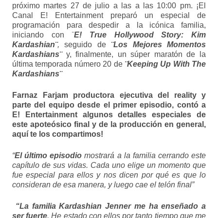
próximo martes 27 de julio a las a las 10:00 pm. ¡El
Canal E! Entertainment preparó un especial de
programación para despedir a la icónica familia,
iniciando con
¨
E! True Hollywood Story: Kim
Kardashian¨
,
seguido de
¨Los Mejores Momentos
Kardashians¨
y, finalmente, un súper maratón de la
última temporada número 20 de
¨Keeping Up With The
Kardashians¨
Farnaz Farjam productora ejecutiva del reality y
parte del equipo desde el primer episodio, contó a
E! Entertainment algunos detalles especiales de
este apoteósico final y de la producción en general,
aquí te los compartimos!
“
El último episodio
mostrará a la familia cerrando este
capítulo de sus vidas. Cada uno elige un momento que
fue especial para ellos y nos dicen por qué es que lo
consideran de esa manera, y luego cae el telón final”
“La familia Kardashian Jenner me ha enseñado a
ser fuerte
. He estado con ellos por tanto tiempo que me