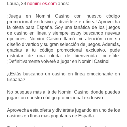
Laura, 28
nomini-es.com
años:
¡Juega en Nomini Casino con nuestro código
promocional exclusivo y diviértete en línea! Aprovecha
la oferta para España. Soy una fanática de los juegos
de casino en línea y siempre estoy buscando nuevas
opciones. Nomini Casino llamó mi atención con su
diseño divertido y su gran selección de juegos. Además,
gracias a tu código promocional exclusivo, pude
disfrutar de una oferta de bienvenida increíble.
¡Definitivamente volveré a jugar en Nomini Casino!
¿Estás buscando un casino en línea emocionante en
España?
No busques más allá de Nomini Casino, donde puedes
jugar con nuestro código promocional exclusivo.
Aprovecha esta oferta y diviértete jugando en uno de los
casinos en línea más populares de España.