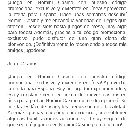
¡Juega en Nomini Casino con nuestro código
promocional exclusivo y diviértete en línea! Aprovecha
la oferta para España. Hace unas semanas descubrí
Nomini Casino y me encantó la variedad de juegos que
ofrecen. Desde slots hasta juegos de mesa, ¡hay algo
para todos! Además, gracias a tu código promocional
exclusivo, pude disfrutar de una gran oferta de
bienvenida. ¡Definitivamente lo recomiendo a todos mis
amigos jugadores!
Juan, 45 años:
¡Juega en Nomini Casino con nuestro código
promocional exclusivo y diviértete en línea! Aprovecha
la oferta para España. Soy un jugador experimentado y
estoy constantemente en busca de nuevos casinos en
línea para probar. Nomini Casino no me decepcionó. Su
interfaz es fácil de usar y los juegos son de alta calidad.
Además, gracias a tu código promocional, pude obtener
algunas bonificaciones adicionales. ¡Estoy seguro de
que seguiré jugando en Nomini Casino por un tiempo!