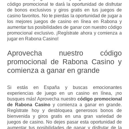
código promocional te dará la oportunidad de disfrutar
de bonos exclusivos y giros gratis en tus juegos de
casino favoritos. No te pierdas la oportunidad de jugar a
los mejores juegos de casino en línea en Rabona y
aumentar tus posibilidades de ganar con nuestro código
promocional exclusivo. ¡Regístrate ahora y comienza a
jugar en Rabona Casino!
Aprovecha nuestro código
promocional de Rabona Casino y
comienza a ganar en grande
Si estás en España y buscas emocionantes
experiencias de juego en un casino en línea, ¡no
busques más! Aprovecha nuestro
código promocional
de Rabona Casino
y comienza a ganar en grande.
Regístrate hoy y desbloquea generosos bonos de
bienvenida y giros gratis en una gran variedad de
juegos de casino. No dejes pasar esta oportunidad de
aumentar tus posibilidades de ganar y disfrutar de la