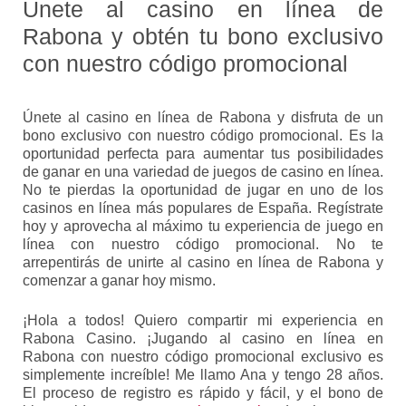
Únete al casino en línea de
Rabona y obtén tu bono exclusivo
con nuestro código promocional
Únete al casino en línea de Rabona y disfruta de un
bono exclusivo con nuestro código promocional. Es la
oportunidad perfecta para aumentar tus posibilidades
de ganar en una variedad de juegos de casino en línea.
No te pierdas la oportunidad de jugar en uno de los
casinos en línea más populares de España. Regístrate
hoy y aprovecha al máximo tu experiencia de juego en
línea con nuestro código promocional. No te
arrepentirás de unirte al casino en línea de Rabona y
comenzar a ganar hoy mismo.
¡Hola a todos! Quiero compartir mi experiencia en
Rabona Casino. ¡Jugando al casino en línea en
Rabona con nuestro código promocional exclusivo es
simplemente increíble! Me llamo Ana y tengo 28 años.
El proceso de registro es rápido y fácil, y el bono de