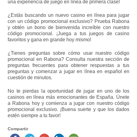
una experiencia de juego en línea de primera clase!
¿Estás buscando un nuevo casino en línea para jugar
con un código promocional exclusivo? Prueba Rabona
y obtén un bono de bienvenida increíble con nuestro
código promocional. ¡Juega a tus juegos de casino
favoritos y gana en grande hoy mismo!
¿Tienes preguntas sobre cómo usar nuestro código
promocional en Rabona? Consulta nuestra sección de
preguntas frecuentes para obtener respuestas a tus
preguntas y comenzar a jugar en línea en español en
cuestión de minutos.
No te pierdas la oportunidad de jugar en uno de los
casinos en línea más emocionantes de España. Únete
a Rabona hoy y comienza a jugar con nuestro código
promocional exclusivo. ¡Buena suerte y que los dados
estén siempre a tu favor!
Compartir