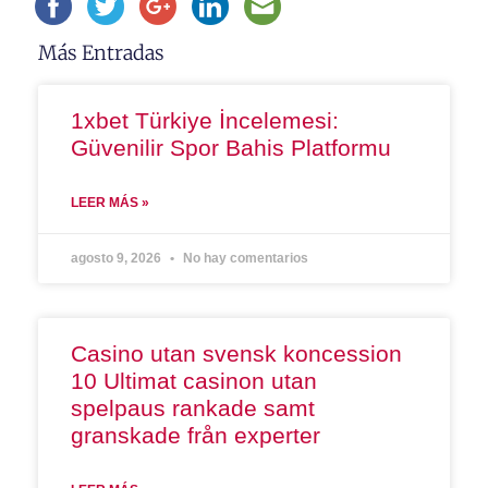
Más Entradas
1xbet Türkiye İncelemesi:
Güvenilir Spor Bahis Platformu
LEER MÁS »
agosto 9, 2026
No hay comentarios
Casino utan svensk koncession
10 Ultimat casinon utan
spelpaus rankade samt
granskade från experter