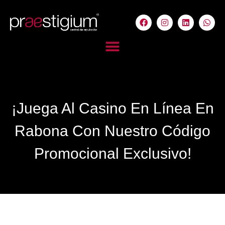
¡Juega Al Casino En Línea En
Rabona Con Nuestro Código
Promocional Exclusivo!