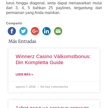
lurus hingga diagonal, serta dapat menawarkan mulai
dari 3, 4, 5 bahkan 25 paylines, tergantung dari
permainan yang Anda mainkan.
Compartir
Más Entradas
Winnerz Casino Välkomstbonus:
Din Kompletta Guide
LEER MÁS »
agosto 7, 2026
No hay comentarios
1xbet вход на сегодня зеркало