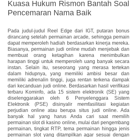
Kuasa Hukum Rismon Bantah Soal
Pencemaran Nama Baik
Pada judul-judul Reel Edge dari IGT, putaran bonus
dirancang setelah permainan arcade, sehingga pemain
dapat memperoleh hadiah berdasarkan kinerja mereka.
Biasanya, permainan judi online mudah menjebak dan
membuat orang ketagihan karena menimbulkan
harapan tinggi untuk memperoleh uang banyak secara
instan. Selain itu, seseorang yang merasa tertekan
dalam hidupnya, yang memiliki ambisi besar dan
memiliki adrenalin tinggi, juga rentan terkena dampak
dari kecanduan judi online. Berdasarkan hasil verifikasi
terbaru Kominfo, ada 15 sistem elektronik (SE) yang
diselenggarakan oleh 6 Penyelenggara Sistem
Elektronik (PSE) disinyalir memfasilitasi kegiatan
perjudian online atau berupa situs judi online. Ada
banyak hal yang harus Anda cari saat memilih
permainan slot di kasino online, mulai dari pengembang
permainan, tingkat RTP, tema permainan hingga jenis
permainan slot yang ditampilkan agar sesuai dengan