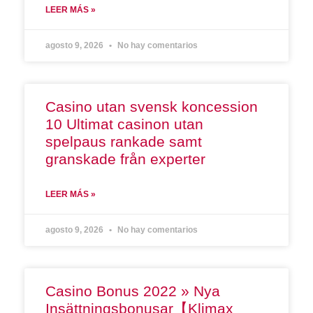
LEER MÁS »
agosto 9, 2026
No hay comentarios
Casino utan svensk koncession
10 Ultimat casinon utan
spelpaus rankade samt
granskade från experter
LEER MÁS »
agosto 9, 2026
No hay comentarios
Casino Bonus 2022 » Nya
Insättningsbonusar【Klimax