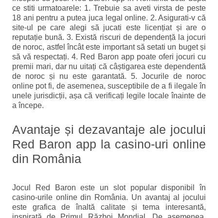
ce stiti urmatoarele: 1. Trebuie sa aveti virsta de peste
18 ani pentru a putea juca legal online. 2. Asigurati-v că
site-ul pe care alegi să jucati este licențiat și are o
reputație bună. 3. Există riscuri de dependență la jocuri
de noroc, astfel încât este important să setati un buget și
să vă respectați. 4. Red Baron app poate oferi jocuri cu
premii mari, dar nu uitați că câștigarea este dependentă
de noroc și nu este garantată. 5. Jocurile de noroc
online pot fi, de asemenea, susceptibile de a fi ilegale în
unele jurisdicții, așa că verificați legile locale înainte de
a începe.
Avantaje și dezavantaje ale jocului
Red Baron app la casino-uri online
din România
Jocul Red Baron este un slot popular disponibil în
casino-urile online din România. Un avantaj al jocului
este grafica de înaltă calitate și tema interesantă,
inspirată de Primul Război Mondial. De asemenea,