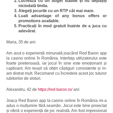
Lucrează cu un buget stabilit și nu depășiți
niciodată limita.
Alegeți jocurile cu un RTP cât mai mare.
Luati advantage of any bonus offers or
promotions available.
Practicați în mod gratuit înainte de a juca cu
adevărat.
Maria, 35 de ani:
Am avut o experiență minunată joacând Red Baron app
la casino online în România. Interfața utilizatorului este
foarte prietenoasă, iar jocul în sine este emoționant și
captivant. Am reușit să obțin câștiguri consistente și m-
am distrat mult. Recomand cu încredere acest joc tuturor
iubitorilor de sloturi.
Alexandru, 42 de
https://red-baron.ro/
ani:
Joaca Red Baron app la casino online în România mi-a
adus o mulțumire fără seamăn. Jocul este bine proiectat
și oferă o experiență de joc realistă. Am fost impresionat