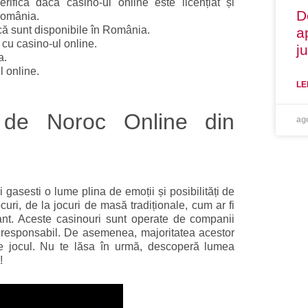
fică dacă casino-ul online este licențiat și
D
România.
i că sunt disponibile în România.
a
r cu casino-ul online.
j
a.
l online.
LE
 de Noroc Online din
ag
asesti o lume plina de emoții și posibilități de
uri, de la jocuri de masă tradiționale, cum ar fi
nstant. Aceste casinouri sunt operate de companii
i responsabil. De asemenea, majoritatea acestor
pe jocul. Nu te lăsa în urmă, descoperă lumea
!