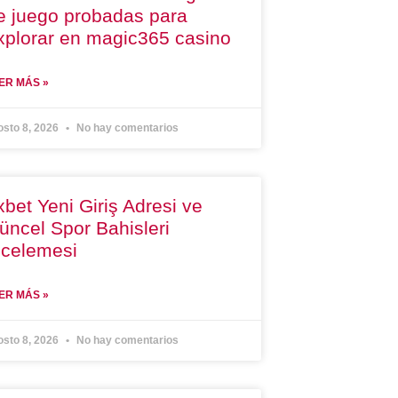
e juego probadas para
xplorar en magic365 casino
ER MÁS »
osto 8, 2026
No hay comentarios
xbet Yeni Giriş Adresi ve
üncel Spor Bahisleri
ncelemesi
ER MÁS »
osto 8, 2026
No hay comentarios