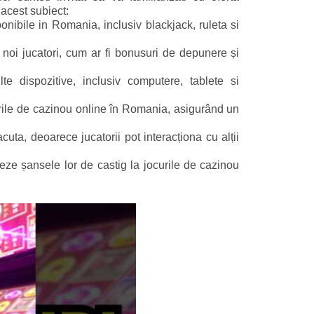
acest subiect:
onibile in Romania, inclusiv blackjack, ruleta si
noi jucatori, cum ar fi bonusuri de depunere și
e dispozitive, inclusiv computere, tablete si
curile de cazinou online în Romania, asigurând un
cuta, deoarece jucatorii pot interacționa cu alții
izeze șansele lor de castig la jocurile de cazinou