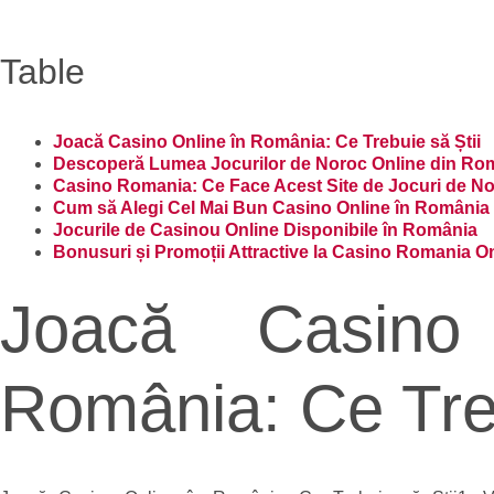
Table
Joacă Casino Online în România: Ce Trebuie să Știi
Descoperă Lumea Jocurilor de Noroc Online din Ro
Casino Romania: Ce Face Acest Site de Jocuri de N
Cum să Alegi Cel Mai Bun Casino Online în România
Jocurile de Casinou Online Disponibile în România
Bonusuri și Promoții Attractive la Casino Romania O
Joacă Casino
România: Ce Treb