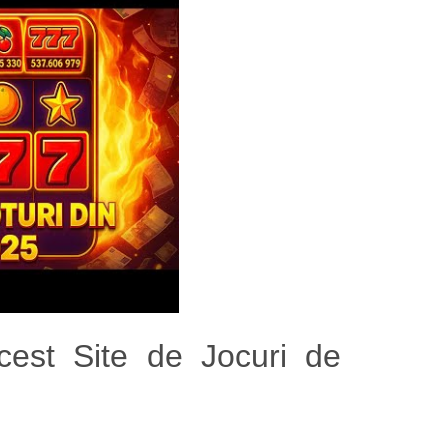
est Site de Jocuri de