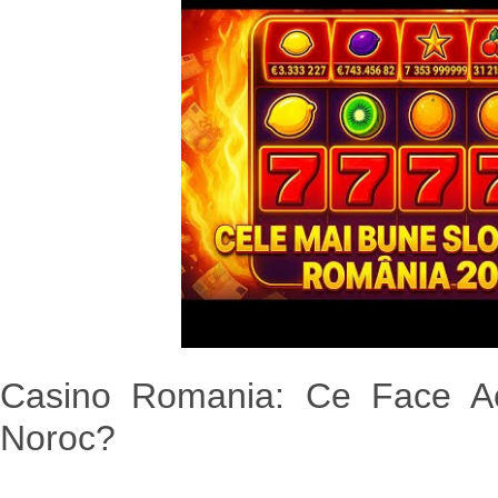
Casino Romania: Ce Face Ac
Noroc?