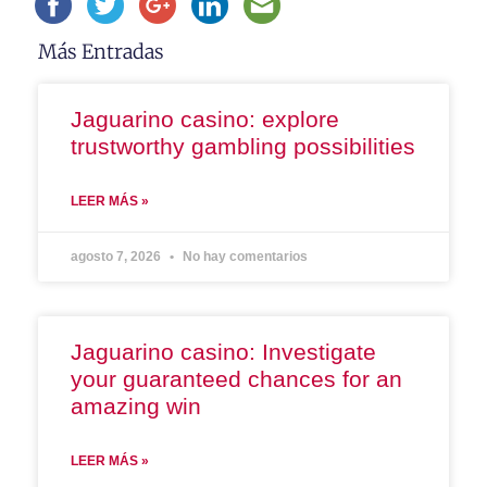
Más Entradas
Jaguarino casino: explore
trustworthy gambling possibilities
LEER MÁS »
agosto 7, 2026
No hay comentarios
Jaguarino casino: Investigate
your guaranteed chances for an
amazing win
LEER MÁS »