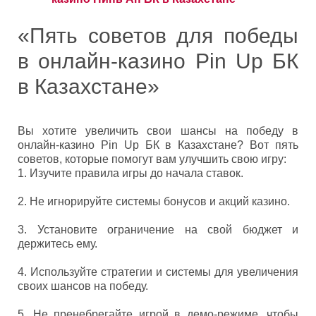
«Пять советов для победы
в онлайн-казино Pin Up БК
в Казахстане»
Вы хотите увеличить свои шансы на победу в
онлайн-казино Pin Up БК в Казахстане? Вот пять
советов, которые помогут вам улучшить свою игру:
1. Изучите правила игры до начала ставок.
2. Не игнорируйте системы бонусов и акций казино.
3. Установите ограничение на свой бюджет и
держитесь ему.
4. Используйте стратегии и системы для увеличения
своих шансов на победу.
5. Не пренебрегайте игрой в демо-режиме, чтобы