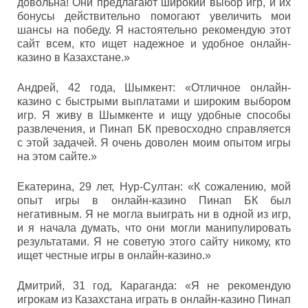
довольна! Они предлагают широкий выбор игр, и их
бонусы действительно помогают увеличить мои
шансы на победу. Я настоятельно рекомендую этот
сайт всем, кто ищет надежное и удобное онлайн-
казино в Казахстане.»
Андрей, 42 года, Шымкент: «Отличное онлайн-
казино с быстрыми выплатами и широким выбором
игр. Я живу в Шымкенте и ищу удобные способы
развлечения, и Пинап БК превосходно справляется
с этой задачей. Я очень доволен моим опытом игры
на этом сайте.»
Екатерина, 29 лет, Нур-Султан: «К сожалению, мой
опыт игры в онлайн-казино Пинап БК был
негативным. Я не могла выиграть ни в одной из игр,
и я начала думать, что они могли манипулировать
результатами. Я не советую этого сайту никому, кто
ищет честные игры в онлайн-казино.»
Дмитрий, 31 год, Караганда: «Я не рекомендую
игрокам из Казахстана играть в онлайн-казино Пинап