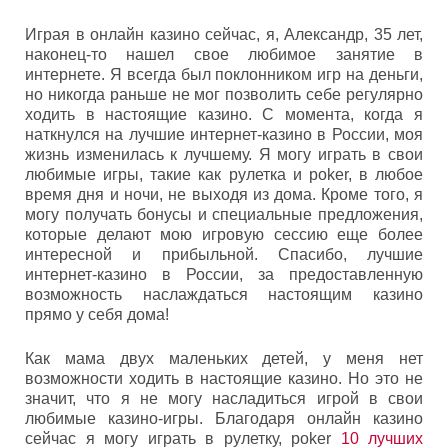
Играя в онлайн казино сейчас, я, Александр, 35 лет,
наконец-то нашел свое любимое занятие в
интернете. Я всегда был поклонником игр на деньги,
но никогда раньше не мог позволить себе регулярно
ходить в настоящие казино. С момента, когда я
наткнулся на лучшие интернет-казино в России, моя
жизнь изменилась к лучшему. Я могу играть в свои
любимые игры, такие как рулетка и poker, в любое
время дня и ночи, не выходя из дома. Кроме того, я
могу получать бонусы и специальные предложения,
которые делают мою игровую сессию еще более
интересной и прибыльной. Спасибо, лучшие
интернет-казино в России, за предоставленную
возможность наслаждаться настоящим казино
прямо у себя дома!
Как мама двух маленьких детей, у меня нет
возможности ходить в настоящие казино. Но это не
значит, что я не могу насладиться игрой в свои
любимые казино-игры. Благодаря онлайн казино
сейчас я могу играть в рулетку, poker
10 лучших