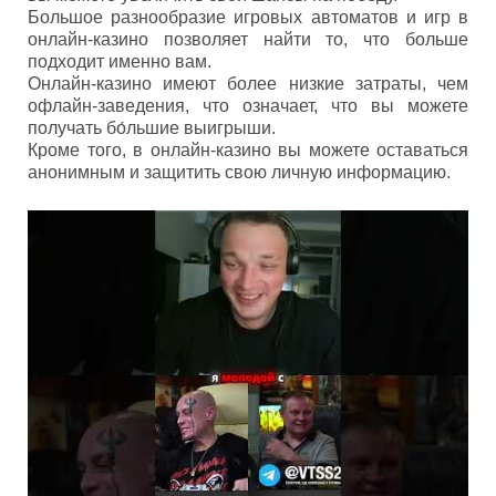
Большое разнообразие игровых автоматов и игр в
онлайн-казино позволяет найти то, что больше
подходит именно вам.
Онлайн-казино имеют более низкие затраты, чем
офлайн-заведения, что означает, что вы можете
получать бо́льшие выигрыши.
Кроме того, в онлайн-казино вы можете оставаться
анонимным и защитить свою личную информацию.