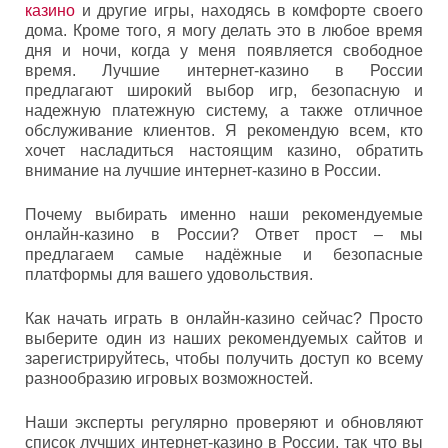
казино
и другие игры, находясь в комфорте своего
дома. Кроме того, я могу делать это в любое время
дня и ночи, когда у меня появляется свободное
время. Лучшие интернет-казино в России
предлагают широкий выбор игр, безопасную и
надежную платежную систему, а также отличное
обслуживание клиентов. Я рекомендую всем, кто
хочет насладиться настоящим казино, обратить
внимание на лучшие интернет-казино в России.
Почему выбирать именно наши рекомендуемые
онлайн-казино в России? Ответ прост – мы
предлагаем самые надёжные и безопасные
платформы для вашего удовольствия.
Как начать играть в онлайн-казино сейчас? Просто
выберите один из наших рекомендуемых сайтов и
зарегистрируйтесь, чтобы получить доступ ко всему
разнообразию игровых возможностей.
Наши эксперты регулярно проверяют и обновляют
список лучших интернет-казино в России, так что вы