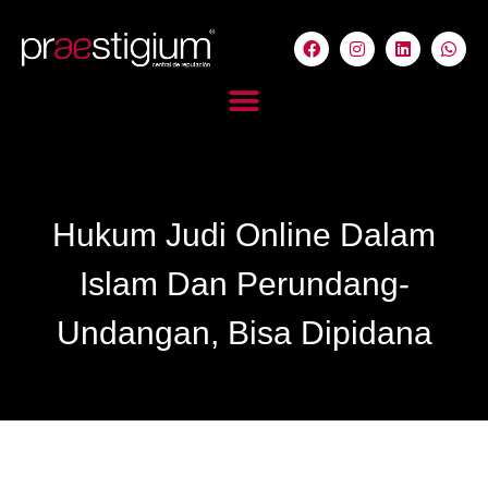
Hukum Judi Online Dalam
Islam Dan Perundang-
Undangan, Bisa Dipidana