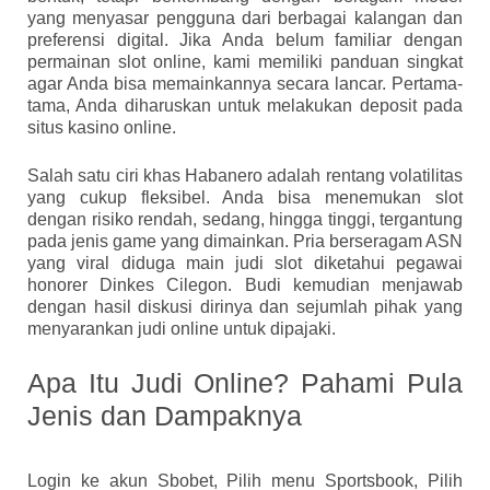
yang menyasar pengguna dari berbagai kalangan dan
preferensi digital. Jika Anda belum familiar dengan
permainan slot online, kami memiliki panduan singkat
agar Anda bisa memainkannya secara lancar. Pertama-
tama, Anda diharuskan untuk melakukan deposit pada
situs kasino online.
Salah satu ciri khas Habanero adalah rentang volatilitas
yang cukup fleksibel. Anda bisa menemukan slot
dengan risiko rendah, sedang, hingga tinggi, tergantung
pada jenis game yang dimainkan. Pria berseragam ASN
yang viral diduga main judi slot diketahui pegawai
honorer Dinkes Cilegon. Budi kemudian menjawab
dengan hasil diskusi dirinya dan sejumlah pihak yang
menyarankan judi online untuk dipajaki.
Apa Itu Judi Online? Pahami Pula
Jenis dan Dampaknya
Login ke akun Sbobet, Pilih menu Sportsbook, Pilih