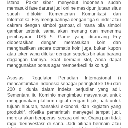
Istana. Pakar siber menyebut Indonesia sudah
memasuki fase darurat judi online meskipun jutaan situs
sudah diblokir Kementerian Komunikasi dan
Informatika. Fey mengubahnya dengan tiga silinder atau
cakram dengan simbol gambar, di mana bila simbol
gambar tertentu sama akan menang dan menerima
pembayaran US$ 5. Game yang dirancang Fey
dioperasikan dengan memasukan koin dan
menghasilkan secara otomatis koin juga, bukan kupon
atau token yang ditukar dengan segelas bir atau barang
dagangan lainnya. Saat bermain slot, Anda dapat
menggunakan bonus agar memperkecil risiko rugi.
Asosiasi Regulator Perjudian Internasional ()
mencantumkan Indonesia sebagai peringkat ke 196 dari
200 di dunia dalam indeks perjudian yang adil.
Sementara itu Kominfo mengimbau masyarakat untuk
menggunakan platform digital dengan bijak, baik untuk
tujuan hiburan, transaksi ekonomi, dan kegiatan yang
produktif. «Ketika pemerintah menyegel tempat judi,
mereka akan beroperasi secara online. Orang pun tidak
ragu ‘berinvestasi’ di sana. Jadi pilihan bermain atau