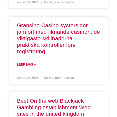
agosto 6, 2026
No hay comentarios
Gransino Casino systersidor
jämfört med liknande casinon: de
viktigaste skillnaderna —
praktiska kontroller före
registrering
LEER MÁS »
agosto 6, 2026
No hay comentarios
Best On the web Blackjack
Gambling establishment Web
sites in the united kingdom: