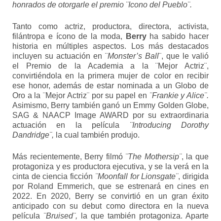
honrados de otorgarle el premio ¨Icono del Pueblo¨.
Tanto como actriz, productora, directora, activista,
filántropa e ícono de la moda,
Berry
ha sabido hacer
historia en múltiples aspectos. Los más destacados
incluyen su actuación en ¨
Monster’s Ball
¨, que le valió
el Premio de la Academia a la ¨Mejor Actriz¨,
convirtiéndola en la primera mujer de color en recibir
ese honor, además de estar nominada a un Globo de
Oro a la ¨Mejor Actriz¨ por su papel en
¨Frankie y Alice¨.
Asimismo, Berry también ganó un Emmy Golden Globe,
SAG & NAACP Image AWARD por su extraordinaria
actuación en la película
¨Introducing Dorothy
Dandridge¨,
la cual también produjo.
Más recientemente, Berry filmó
¨The Mothersip¨
, la que
protagoniza y es productora ejecutiva, y se la verá en la
cinta de ciencia ficción
¨Moonfall for Lionsgate¨
, dirigida
por Roland Emmerich, que se estrenará en cines en
2022. En 2020, Berry se convirtió en un gran éxito
anticipado con su debut como directora en la nueva
película
¨Bruised¨,
la que también protagoniza. Aparte