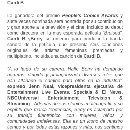
Cardi B.
La ganadora del premio
People’s Choice Awards
y
siete veces nominada será honrada por su contribución
y gran aporte a la televisión y el cine, incluido su debut
como directora en la muy esperada película
¨Bruised¨,
Cardi B
y
Berry
se unieron para producir la banda
sonora de la película, que presenta seis canciones
originales de artistas femeninas premiadas y
multiplatino, incluida una canción de
Cardi B.
“A lo largo de su carrera, Halle Berry ha derribado
barreras, dirigido y protagonizado diversos roles que
han allanado el camino para otros en la industria”,
expresó Jenn Neal, vicepresidenta ejecutiva de
Entertainment Live Events, Specials & E! News,
NBCUniversal Entertainment Television &
Streaming
.
“Además de sus elogios en filmografía y su
espíritu que marca tendencias, Berry es aclamada por
su trabajo filantrópico con mujeres, niños y
comunidades indefensas. Ella es un ícono de nuestro
tiempo y por todas estas razones y más, nos sentimos