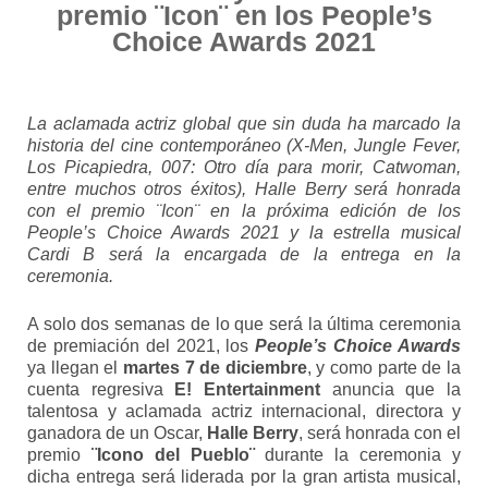
premio
¨Icon¨
en los
P
eople’s
Choice Awards 2021
La aclamada actriz global que sin duda ha marcado la
historia del cine contemporáneo (X-Men, Jungle Fever,
Los Picapiedra, 007: Otro día para morir, Catwoman,
entre muchos otros éxitos), Halle Berry será honrada
con el premio ¨Icon¨ en la próxima edición de los
People’s Choice Awards 2021 y la estrella musical
Cardi B será la encargada de la entrega en la
ceremonia.
A solo dos semanas de lo que será la última ceremonia
de premiación del 2021, los
People’s Choice Awards
ya llegan el
martes 7 de diciembre
, y como parte de la
cuenta regresiva
E! Entertainment
anuncia que la
talentosa y aclamada actriz internacional, directora y
ganadora de un Oscar,
Halle Berry
, será honrada con el
premio
¨Icono del Pueblo¨
durante la ceremonia y
dicha entrega será liderada por la gran artista musical,