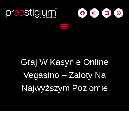
Graj W Kasynie Online
Vegasino – Zaloty Na
Najwyższym Poziomie