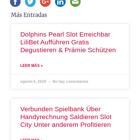
Más Entradas
Dolphins Pearl Slot Erreichbar
LiliBet Aufführen Gratis
Degustieren & Prämie Schützen
LEER MÁS »
agosto 6, 2026
No hay comentarios
Verbunden Spielbank Über
Handyrechnung Saldieren Slot
City Unter anderem Profitieren