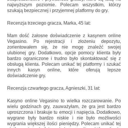
najwyższym poziomie. Polecam wszystkim, którzy
szukają bezpiecznej i przyjemnej platformy do gry.
Recenzja trzeciego gracza, Marka, 45 lat:
Mam dość żałosne doświadczenie z kasynem online
Vegasino. Po rejestracji i złożeniu depozytu,
zorientowałem się, że nie mogę znaleźć swojej
ulubionej gry. Dodatkowo, opcje pomocy klienta były
bardzo ograniczone i trudno było skontaktować się z
obsługą klienta. Polecam unikać tej platformy i szukać
innych kasyn online, które oferują lepsze
doświadczenie gry.
Recenzja czwartego gracza, Agnieszki, 31 lat:
Kasyno online Vegasino to wielka rozczarowanie. Po
wielu godzinach gry, zauważyłam, że gra jest bardzo
uproszczona i brakuje tu emocji i napięcia. Dodatkowo,
wygrane były bardzo niskie i nie było możliwości
wygrania większej ilości pieniędzy. Polecam unikać tej