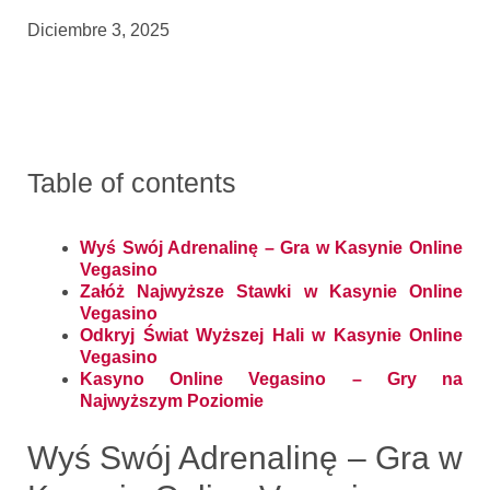
Diciembre 3, 2025
Table of contents
Wyś Swój Adrenalinę – Gra w Kasynie Online
Vegasino
Załóż Najwyższe Stawki w Kasynie Online
Vegasino
Odkryj Świat Wyższej Hali w Kasynie Online
Vegasino
Kasyno Online Vegasino – Gry na
Najwyższym Poziomie
Wyś Swój Adrenalinę – Gra w