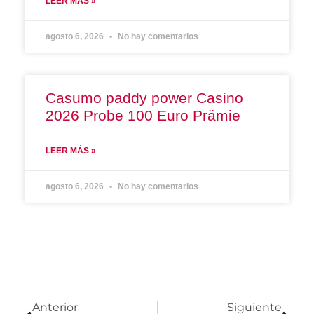
LEER MÁS »
agosto 6, 2026
No hay comentarios
Casumo paddy power Casino
2026 Probe 100 Euro Prämie
LEER MÁS »
agosto 6, 2026
No hay comentarios
Anterior
Siguiente