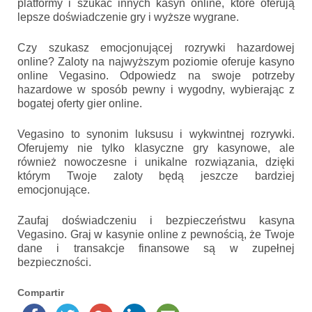
platformy i szukać innych kasyn online, które oferują
lepsze doświadczenie gry i wyższe wygrane.
Czy szukasz emocjonującej rozrywki hazardowej
online? Zaloty na najwyższym poziomie oferuje kasyno
online Vegasino. Odpowiedz na swoje potrzeby
hazardowe w sposób pewny i wygodny, wybierając z
bogatej oferty gier online.
Vegasino to synonim luksusu i wykwintnej rozrywki.
Oferujemy nie tylko klasyczne gry kasynowe, ale
również nowoczesne i unikalne rozwiązania, dzięki
którym Twoje zaloty będą jeszcze bardziej
emocjonujące.
Zaufaj doświadczeniu i bezpieczeństwu kasyna
Vegasino. Graj w kasynie online z pewnością, że Twoje
dane i transakcje finansowe są w zupełnej
bezpieczności.
Compartir